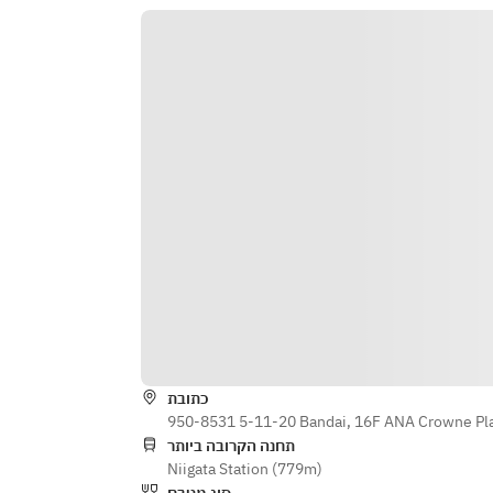
しと大葉のメートルドテルバター添
え
・タルトシトロン 和紅茶のブリュレ
添え
・焼きたてのパン
※天候不良による中止の場合は、確
定次第順次お電話にてご連絡いたし
ます。
※当日新潟まつり花火大会中止の場
合、20%OFFでご提供いたします。
※苦手な食材等は事前にご相談くだ
さい。
כתובת
950-8531 5-11-20 Bandai, 16F ANA Crowne Plaza
תחנה הקרובה ביותר
Niigata Station (779m)