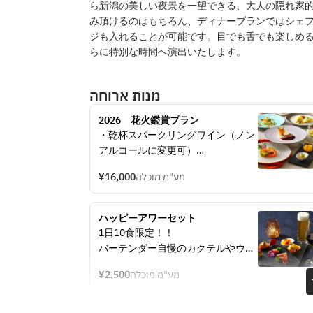
ら新潟の美しい夜景を一望できる、大人の隠れ家
み頂けるのはもちろん、ディナープランではシェ
ジも入れることが可能です。目でも舌でも楽しめ
らに特別な時間へ演出いたします。
מנות ארוחה
2026　花火鑑賞プラン
・乾杯スパークリングワイン（ノン
アルコールに変更可）
・アミューズブーシュ
¥16,000
מע"מ מוכלה
・海老とアボカドのタルタル ブーケ
野菜と一緒に
・枝豆と生ハムコンソメのパリソワ
ハッピーアワーセット
ール トウモロコシのかき揚げと枝豆
1日10食限定！！
湯葉
バーテンダー自慢のカクテルやウイ
・太刀魚のロティ ジェノベーゼとレ
スキーを、地上60メートル16階から
モンケッパーのソース
¥2,500
מע"מ מוכלה
の夜景とともにお楽しみください。
・季節のグラニテ
・県産牛フィレのペルシヤード 梅干