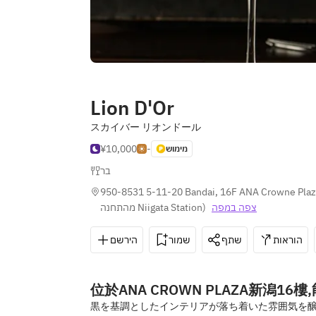
Lion D'Or
スカイバー リオンドール
¥10,000
-
מימוש
בר
950-8531 5-11-20 Bandai, 16F ANA Crowne Plaza 
מהתחנה Niigata Station
)
צפה במפה
הוראות
שתף
שמור
הירשם
位於ANA CROWN PLAZA新潟
黒を基調としたインテリアが落ち着いた雰囲気を醸