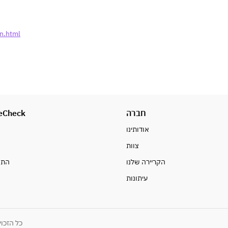
on.html
eCheck
חברה
אודותינו
צוות
ח
הקריירה שלנו
התח
עיתונות
כל הזכויות שמורות