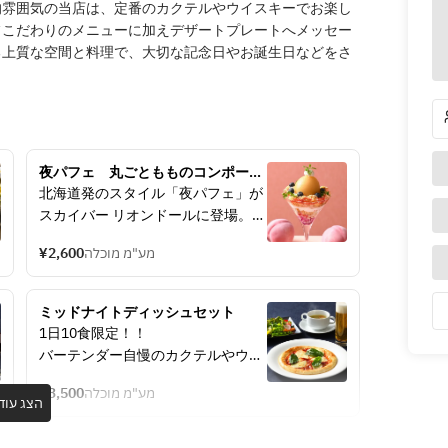
的雰囲気の当店は、定番のカクテルやウイスキーでお楽し
フこだわりのメニューに加えデザートプレートへメッセー
る上質な空間と料理で、大切な記念日やお誕生日などをさ
夜パフェ　丸ごともものコンポート
パフェ
北海道発のスタイル「夜パフェ」が
スカイバー リオンドールに登場。
美味しいお酒の〆に、「夜パフェ」
¥2,600
מע"מ מוכלה
はいかがでしょう。
ミッドナイトディッシュセット
1日10食限定！！
バーテンダー自慢のカクテルやウイ
スキーを、地上60メートル16階から
¥3,500
מע"מ מוכלה
の夜景とともにお楽しみください。
הצג עוד