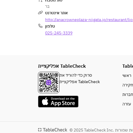
סוג מטבח
בר
אתר אינטרנט
http://anacrowneplaza-niigata.jp/restaurant/li
טלפון
025-245-3339
אפליקציית TableCheck
Tabl
סרוק כדי להוריד את
ראשי
אפליקציית TableCheck
קירה
ברות
עזרה
© 2025 TableCheck Inc. 