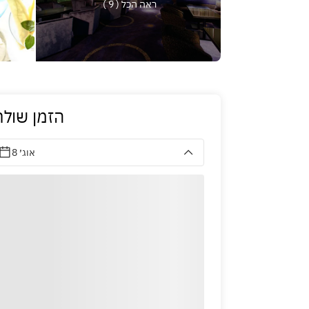
ראה הכל ( 9 )
הזמן שולח
8 אוג׳