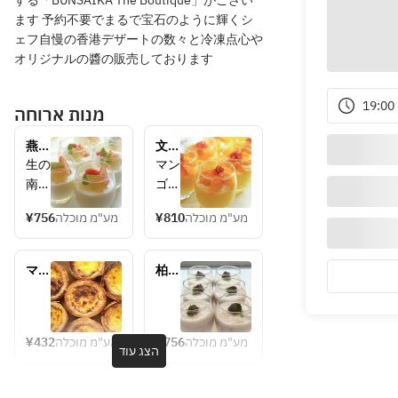
する「BUNSAIKA The Boutique」がござい
ます 予約不要でまるで宝石のように輝くシ
ェフ自慢の香港デザートの数々と冷凍点心や
オリジナルの醬の販売しております
19:00
מנות ארוחה
燕の
文菜
巣と
華自
生の
マン
季節
慢の
南
ゴー
の果
マン
杏、
の王
物の
ゴー
¥756
מע"מ מוכלה
¥810
מע"מ מוכלה
北杏
様“
せ杏
プリ
の核
アル
仁豆
ン
だけ
フォ
腐
マダ
柏産
を用
ンソ
ガス
黒米
い
マン
カル
と十
て、
ゴ
産バ
勝オ
じっ
ー”
ニラ
ーガ
¥432
מע"מ מוכלה
¥756
מע"מ מוכלה
הצג עוד
ビー
ニッ
くり
の完
ンズ
ク小
蒸し
熟し
使
豆使