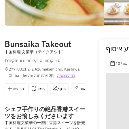
Bunsaika Takeout
 איסוף
中国料理 文菜華（テイクアウト）
קינוחים ומתוקים
,
סיני
,
סיני קנטוני
10 אוג׳
277-0011 2-2 Azumakamicho, Kashiwa, 
Chiba
(
567m מהתחנה 柏
)
צפה במפה
הירשם
שמור
שתף
הוראות
04-7164-521
シェフ手作りの絶品香港スイー
ツをお愉しみくださいます
中国料理文菜華の一階に香港スイーツを販売