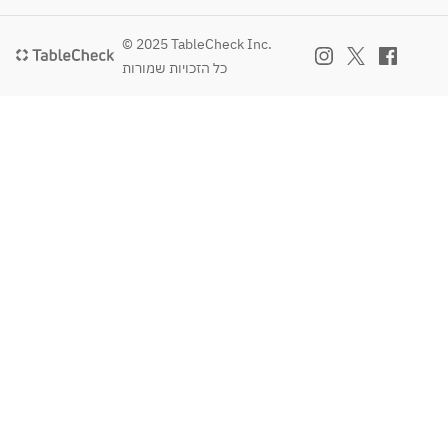
ね、
味と
© 2025 TableCheck Inc.
香り
כל הזכויות שמורות
を追
求し
た本
物の
杏仁
豆腐
をぜ
ひご
賞味
下さ
いま
せ。
上に
は季
節の
フレ
ッシ
ュフ