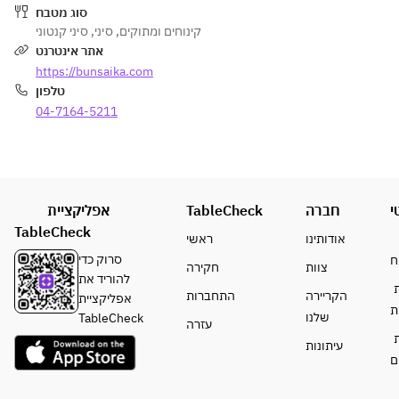
סוג מטבח
ムを
סיני קנטוני
,
סיני
,
קינוחים ומתוקים
一切
אתר אינטרנט
使用
https://bunsaika.com
せず
טלפון
に
杏仁
04-7164-5211
本来
の繊
細な
味と
香り
אפליקציית
TableCheck
חברה
י
を引
TableCheck
אודותינו
ראשי
き立
סרוק כדי
ח
צוות
חקירה
たせ
להוריד את
るよ
ת
הקריירה
התחברות
אפליקציית
うシ
ת
שלנו
TableCheck
עזרה
ェフ
ת
עיתונות
が試
ם
作を
重