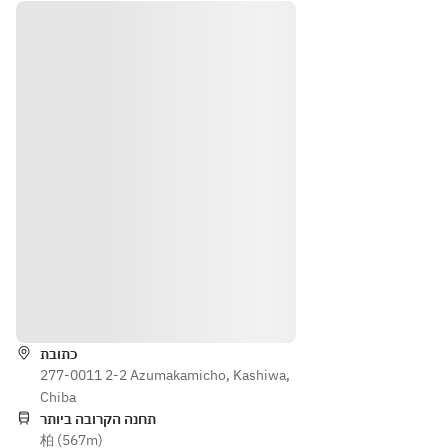
て香
たマ
用　
用　
りを
ンゴ
澳門
ココ
抽出
ーの
式エ
ナッ
した
み厳
ッグ
ツプ
杏仁
選し
タル
リン
水を
食感
ト
仕込
を活
み
かす
香料
よう
含む
丁寧
杏仁
に裏
霜や
漉し
動物
仕上
性乳
げた
הוראות
脂肪
文菜
が含
華自
まれ
慢の
כתובת
る牛
277-0011 2-2 Azumakamicho, Kashiwa,
逸
乳、
Chiba
品。
生ク
תחנה הקרובה ביותר
柏 (567m)
リー