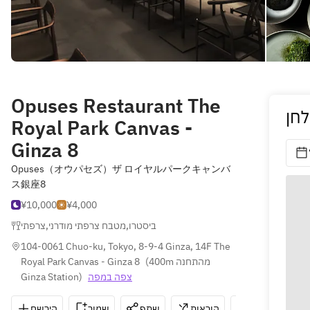
Opuses Restaurant The
לחן
Royal Park Canvas -
Ginza 8
Opuses（オウパセズ）ザ ロイヤルパークキャンバ
ス銀座8
¥10,000
¥4,000
צרפתי
,
מטבח צרפתי מודרני
,
ביסטרו
104-0061 Chuo-ku, Tokyo, 8-9-4 Ginza, 14F The 
Royal Park Canvas - Ginza 8
(
400m מהתחנה 
Ginza Station
)
צפה במפה
הירשם
שמור
שתף
הוראות
03-6205-801