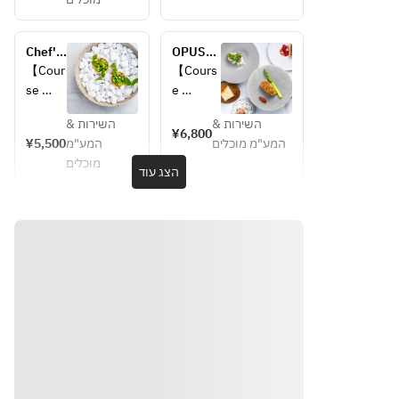
Amuse
Amuse 
・Warm 
・
Appetiz
Chef's 
OPUSES 
Warm 
er
Course
LUNCH
【Cour
【Cours
Appeti
・
se 
e 
zer
Chilled 
Details
Details
・
Appetiz
השירות &
השירות &
】
】
¥6,800
Chilled
er
¥5,500
המע"מ
המע"מ מוכלים
・
・
・
מוכלים
Amuse
Amuse 
הצג עוד
Appeti
Choice 
・First 
zer
of Main
・
Appetiz
・
・
Warm 
er
Choice
Choice 
Appeti
・
 of 
of 
zer
Second 
Main
Dessert
・
Appetiz
・
Chilled
er
Choice
・
・
 of 
Coffee 
Appeti
Choice 
Desser
or Tea
zer
of Fish
t
・
・
●Main 