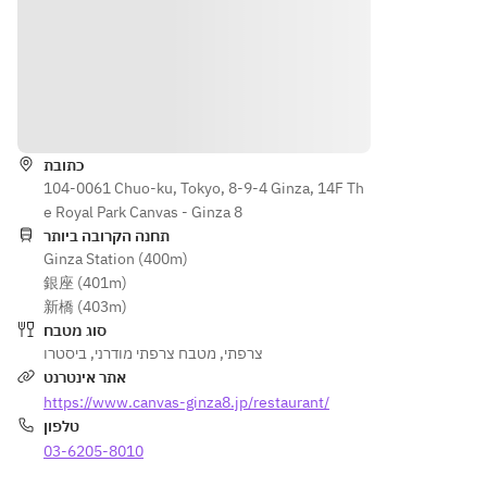
Choice
Choice 
・
options:
 of 
of Main
Coffee 
・
Main
・
or Tea
Eggplant
・
Dessert
 & 
Choice
הוראות
●Main 
Bologne
 of 
・
option
se 
Desser
Coffee 
s:
Lasagna 
כתובת
t
or Tea
・
104-0061 Chuo-ku, Tokyo, 8-9-4 Ginza, 14F Th
・
Eggpla
e Royal Park Canvas - Ginza 8
Today's 
・
●Fish 
nt & 
תחנה הקרובה ביותר
Grilled 
Coffee 
options:
Ginza Station (400m)
Bologn
Fish
or Tea
・
銀座 (401m)
ese 
・
Today's 
新橋 (403m)
Lasagn
Roasted 
●Main 
Grilled 
סוג מטבח
a 
Pork
option
Fish
ביסטרו
,
מטבח צרפתי מודרני
,
צרפתי
・
・
s:
・
אתר אינטרנט
Today'
Kumam
・
Chef’s 
https://www.canvas-ginza8.jp/restaurant/
s 
oto 
Eggpla
Option 
טלפון
Grilled 
Beef 
nt & 
Style 
Fish
03-6205-8010
Steak 
Bologn
from 
・
Frites  
ese 
Sasue-