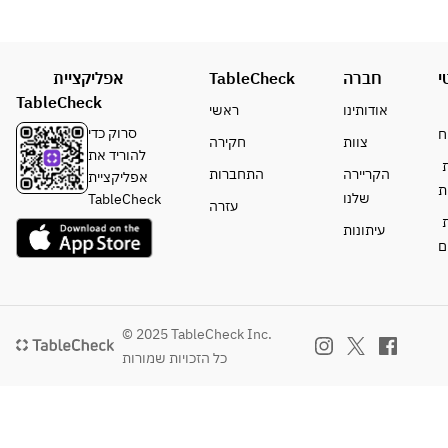
Roaste
(+2,750)
Lasagn
Maeda 
d Pork
a 
Fishmon
・
●Desse
・
ger　
Kuma
אפליקציית
rt 
TableCheck
חברה
י
Today'
(+1,100)
moto 
options:
TableCheck
s 
אודותינו
ראשי
Beef 
・
Grilled 
●Main 
סרוק כדי
ח
צוות
חקירה
Steak 
Okusaw
Fish
options:
להוריד את
Frites  
a Roll 
ת
・
・
הקריירה
התחברות
אפליקציית
(+2,75
Cake
ת
Roaste
Roasted 
שלנו
TableCheck
עזרה
0)
・
d Pork
Pork
ת
עיתונות
Hojicha 
・
・
ם
●Dess
Creme 
Kuma
Roasted 
ert 
Brulee
moto 
Duck 
option
・
Beef 
Breas　
s:
Today's 
Steak 
(+2,200)
© 2025 TableCheck Inc.
・
Special 
Frites  
 *for 2 
כל הזכויות שמורות
Okusa
Dessert 
(+2,75
person
wa 
(+880)
0)
・Beef 
Roll 
Steak　
Cake
●Dess
(+3,850)