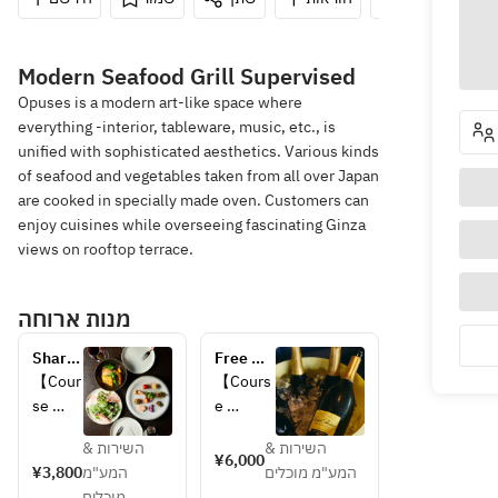
Modern Seafood Grill Supervised
Opuses is a modern art-like space where
everything -interior, tableware, music, etc., is
unified with sophisticated aesthetics. Various kinds
of seafood and vegetables taken from all over Japan
are cooked in specially made oven. Customers can
enjoy cuisines while overseeing fascinating Ginza
views on rooftop terrace.
מנות ארוחה
Share 
Free 
Course
Flow 
【Cour
【Cours
all-you-
se 
e 
can-
Details
Details
drink 
השירות &
השירות &
】
】
¥6,000
plan!
¥3,800
המע"מ
המע"מ מוכלים
・
・
מוכלים