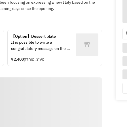
 been focusing on expressing a new Italy based on the
raining days since the opening.
【Option】Dessert plate
It is possible to write a 
congratulatory message on the 
dessert plate. If you have a 
¥2,400
מע"מ מוחלק
message to fill in, please fill it out.