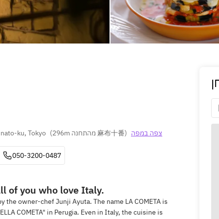
ן
inato-ku, Tokyo
(
296m מהתחנה 麻布十番
)
צפה במפה
050-3200-0487
l of you who love Italy.
by the owner-chef Junji Ayuta. The name LA COMETA is
ELLA COMETA" in Perugia. Even in Italy, the cuisine is