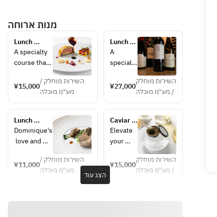
מנות ארוחה
Lunch 
Lunch 
Heritage | 7 
Héritage 
A specialty 
A 
courses
+ Wine 
course that 
specialty
pairing
will be 
 course 
השירות מוחלק
השירות מוחלק /
enjoyed by 
to be 
¥15,000
¥27,000
/ מע"מ מוכלה
מע"מ מוכלה
all five 
enjoyed 
senses, 
with all 
combining 
five 
Lunch 
Caviar 
Chef 
senses, 
Generations
30g EN
Dominique's
Elevate 
Dominique's
incorpor
｜7 courses
 love and 
your 
 experience 
ating 
gratitude 
toast 
and 
Chef 
השירות מוחלק
השירות מוחלק /
for Japan is 
with 
¥11,000
¥15,000
techniques 
Dominiq
/ מע"מ מוכלה
מע"מ מוכלה
expressed 
caviar. A 
הצג עוד
with 
ue's 
on the plate 
small 
innovation 
innovati
using 
spoonful
and 
on and 
seasonal 
playfulness. 
playfuln
ingredients 
enhance