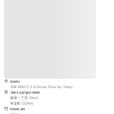
[Menu 
ess, 
from Japan 
s the 
contents] 
combine
and France. 
flavors 
Petit sale, 
d with 
This is a 
of 
amuse 
the 
seasonal 
champag
bouche, 
experien
course 
ne and 
appetizer, 
ce and 
woven with 
aperitifs,
fish dish, 
techniqu
the 
meat dish, 
es he 
sensibility 
elegantl
dessert, 
wishes 
of the next 
y 
small 
to pass 
generation. 
marking 
sweets and 
on to 
[Menu 
the start 
after-meal 
the 
contents] 
of your 
הוראות
beverage
future. 
Petit sale, 
meal.
A wine 
amuse 
pairing 
כתובת
bouche, 
104-0061 1-5-6 Ginza, Chuo-ku, Tokyo
carefully
appetizer, 
תחנה הקרובה ביותר
fish dish, 
銀座一丁目 (56m)
selected
meat dish, 
有楽町 (329m)
 by the 
dessert, 
סוג מטבח
sommeli
small 