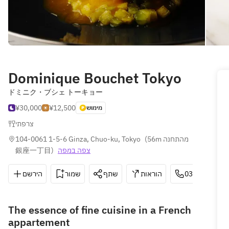
Dominique Bouchet Tokyo
ドミニク・ブシェ トーキョー
¥30,000
¥12,500
מימוש
צרפתי
104-0061 1-5-6 Ginza, Chuo-ku, Tokyo
(
56m מהתחנה 
銀座一丁目
)
צפה במפה
הירשם
שמור
שתף
הוראות
03-6264-447
The essence of fine cuisine in a French
appartement