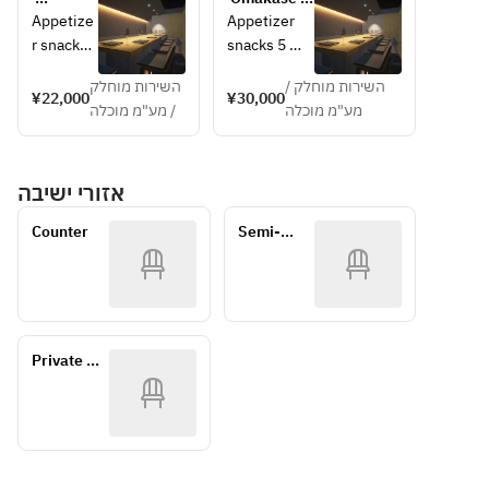
example.
course with 
Omakase 
course 
Appetize
Appetizer 
alcohol 
course
[with a 
r snacks 
snacks 5 
bottle.
bottle of 
5 pieces 
pieces 12 
white wine 
השירות מוחלק /
השירות מוחלק
12 sushi 
sushi rolls, 
¥22,000
¥30,000
or 
*Course is 
מע"מ מוכלה
/ מע"מ מוכלה
rolls, egg 
egg 
champagne]
an example.
*Course 
This course 
is an 
is a set 
אזורי ישיבה
example.
course with 
alcohol 
Counter
Semi-
bottle.
Private RM
*Course is 
an example.
Private 
Counter