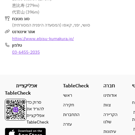
恵比寿 (279m)
代官山 (396m)
סוג מטבח
קאפו (המסעדה היפנית המסורתית)
,
יפני
,
סושי
אתר אינטרנט
https://www.ebisu-kumakura.jp/
טלפון
03-6455-2035
אפליקציית
TableCheck
חברה
י
TableCheck
אודותינו
ראשי
סרוק כדי
ח
צוות
חקירה
להוריד את
ת
הקריירה
התחברות
אפליקציית
ת
שלנו
TableCheck
עזרה
ת
עיתונות