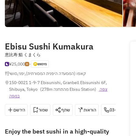
Ebisu Sushi Kumakura
恵比寿 鮨 くまくら
¥25,000
-
מימוש
סושי
,
יפני
,
קאפו (המסעדה היפנית המסורתית)
150-0021 1-9-7 Ebisunishi, Granbell Ebisunishi 6F, 
Shibuya, Tokyo
(
278m מהתחנה Ebisu Station
)
צפה 
במפה
הירשם
שמור
שתף
הוראות
03-6455-203
Enjoy the best sushi in a high-quality