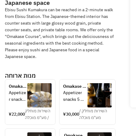
Japanese space
Ebisu Sushi Kumakura can be reached in a 2-minute walk
from Ebisu Station. The Japanese-themed interior has
counter seats with large glossy wood grain, private
counter seats, and private table rooms. We offer only the
"Omakase Course", which brings out the deliciousness of
seasonal ingredients with the best cooking method.
Please enjoy sushi and Japanese food in a special
Japanese space.
מנות ארוחה
Omakase 
Omakase 
course
course 
Appetize
Appetizer 
[with a 
r snacks 
snacks 5 
bottle of 
5 pieces 
pieces 12 
white wine 
השירות מוחלק /
השירות מוחלק
12 sushi 
sushi rolls, 
¥22,000
¥30,000
or 
מע"מ מוכלה
/ מע"מ מוכלה
rolls, egg 
egg 
champagne]
*Course 
This course 
is an 
is a set 
 Omakase 