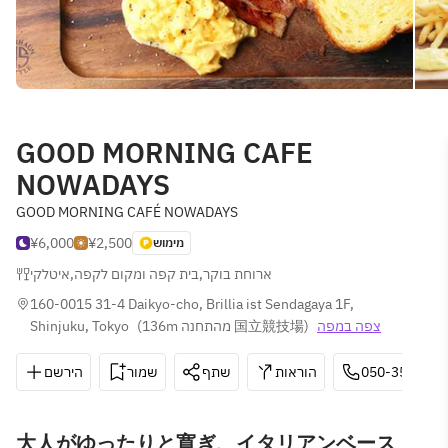
GOOD MORNING CAFE
NOWADAYS
GOOD MORNING CAFÉ NOWADAYS
¥6,000
¥2,500
מימוש
איטלקי
,
בית קפה ומקום לקפה
,
ארוחת בוקר
160-0015 31-4 Daikyo-cho, Brillia ist Sendagaya 1F, 
Shinjuku, Tokyo
(
136m מהתחנה 国立競技場
)
צפה במפה
הירשם
שמור
שתף
הוראות
050-3503-06
大人がゆったりと寛ぎ、イタリアンベース