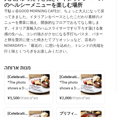
のヘルシーメニューを楽しむ場所
千駄ヶ谷GOOD MORNING CAFEが、ちょっと大人になって戻
ってきました。イタリアンをベースとしたこだわり素材のメ
ニューを豊富に揃え、開放的なフロアでおもてなし致しま
す。イタリア直輸入のハムスライサーですり下ろす蕩ける食
感の生ハム、コシの強さがクセになる手打ちパスタ、バター
と卵を贅沢に使った焼きたてブリオッシュなど、店名の
NOWADAYS＝「最近の」に想いを込めた、トレンドの先端を
行く味とくつろぎをお楽しみください。
מנות ארוחה
[Celebration 
[Celebration 
Option] 
Option] 
*The photo 
*The photo 
Two-item 
Three-item 
shows a 3-
shows a 3-
dessert 
dessert 
item 
item 
plate
plate
¥1,500
מע"מ מוכלה
¥2,000
מע"מ מוכלה
assortment.
assortment.
[Celebration 
プリフィッ