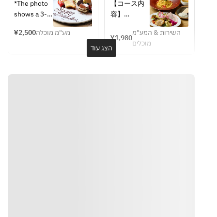
Option] 4-
クス ランチ
*The photo 
【コース内
item 
コース(平日)
shows a 3-
容】
dessert 
item 
・サラダア
plate
¥2,500
מע"מ מוכלה
השירות & המע"מ
assortment.
ンティパス
¥1,980
מוכלים
トミスト
הצג עוד
・スープ
・選べるメ
インディッ
シュ
（TODAY’S 
PLATE/ラザ
ニ
ア/TODAY'S 
PASTA/ハン
バー
グ/BEEF 
STAKE など
から 1つお選
びいただけ
ます）
・デザート