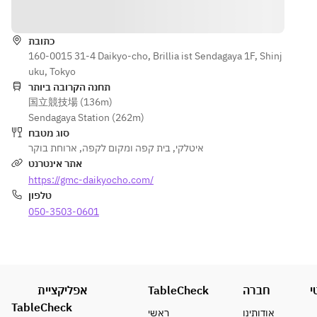
הוראות
（エンゼル
フードケー
כתובת
キ/ティラミ
160-0015 31-4 Daikyo-cho, Brillia ist Sendagaya 1F, Shinj
ス/本日のソ
uku, Tokyo
ルベ/カラタ
תחנה הקרובה ביותר
ーナ などか
国立競技場 (136m)
ら 1つお選び
Sendagaya Station (262m)
いただけま
סוג מטבח
す）
ארוחת בוקר
,
בית קפה ומקום לקפה
,
איטלקי
・ドリンク
אתר אינטרנט
（コーヒー/
https://gmc-daikyocho.com/
紅茶/オレン
טלפון
ジ/グレープ
050-3503-0601
フルーツ/ア
ップル など
から 1つお選
びいただけ
ます）
אפליקציית
TableCheck
חברה
י
TableCheck
אודותינו
ראשי