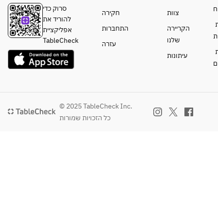
סרוק כדי
ח
צוות
חקירה
להוריד את
ת
הקריירה
התחברות
אפליקציית
ת
שלנו
TableCheck
עזרה
ת
עיתונות
ם
© 2025 TableCheck Inc.
כל הזכויות שמורות