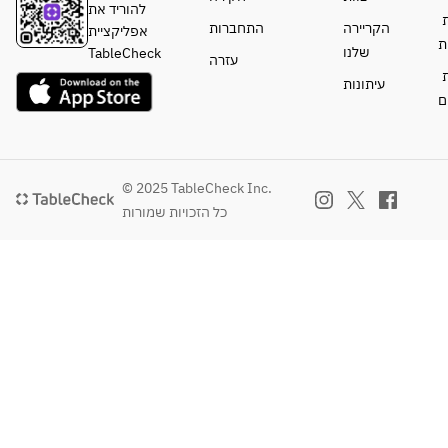
・ブレンド
להוריד את
ת
コーヒー
הקריירה
התחברות
אפליקציית
ת
・アメリカ
שלנו
TableCheck
עזרה
ン
ת
עיתונות
・紅茶
ם
・アイスコ
ーヒー
・アイステ
ィー
© 2025 TableCheck Inc.
※表示価格
כל הזכויות שמורות
には税金及
び、サービ
ス料が含ま
れておりま
す。