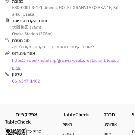
כתובת
トニック/ジ
530-0001 3-1-1 Umeda, HOTEL GRANVIA OSAKA 1F, Kit
ンバック/ジ
a-ku, Osaka
ンリッキー/
תחנה הקרובה ביותר
ジンライム/
大阪梅田 (76m)
モスコミュ
Osaka Station (106m)
ール/スクリ
סוג מטבח
ュードライ
בית קפה ומקום לקפה
,
קינוחים ומתוקים
,
לאונדג'
バー/ウオッ
אתר אינטרנט
カトニック/
https://jrwest-hotels.jp/granvia-osaka/restaurant/tealou
カシスオレ
nge/
ンジ/カシス
טלפון
ソーダ/カン
06-6347-1402
パリオレン
ジ/カンパリ
ソーダ）
・ノンアル
אפליקציית
TableCheck
חברה
י
コールスパ
TableCheck
ークリング
אודותינו
ראשי
ワイン
סרוק כדי
ח
צוות
חקירה