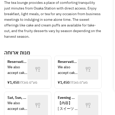
The tea lounge provides a place of comforting tranquility
just minutes from Osaka Station with direct access. Enjoy
breakfast, light meals, or tea for any occasion from business
meetings to indulging in some alone time. The sweet
offerings like cake and cream puffs are available for take-
out, and the fruity desserts vary by season depending on the
harvest season.
מנות ארוחה
Reservation 
Reservation 
for seats 
for seats 
We also 
We also 
only
only
accept cake 
accept cake 
reservation
reservation
¥1,450
מע"מ מוכלה
¥1,450
מע"מ מוכלה
s. If you 
s. If you 
would like 
would like 
to reserve a 
to reserve a 
Sat, Sun, 
Evening 
cake, 
cake, 
Holidays: 
Sweets 
We also 
【内容】
please 
please 
Guaranteed 
Soiree 
accept cake 
[ スイーツ ]
write the 
write the 
seating for 
[Includes 
reservation
ショコラケ