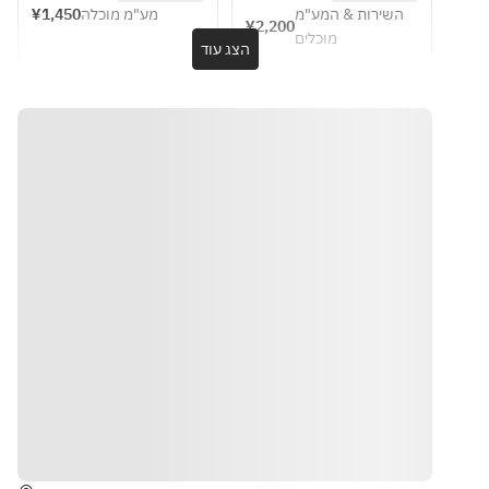
name of the 
name of the 
90 minutes 
your choice 
¥1,450
מע"מ מוכלה
השירות & המע"מ
s. If you 
ーキ
¥2,200
[April 2026 
of 1 drink]
cake you 
cake you 
מוכלים
would like 
【選べる1ド
הצג עוד
onwards]
would like 
would like 
to reserve a 
リンク】
in the 
in the 
cake, 
・カルバド
request 
request 
please 
スハイボー
field.
field.
write the 
ル（ペアリ
name of the 
ングドリン
cake you 
ク）
would like 
・スパーク
in the 
リングワイ
request 
ン
field.
・ウィスキ
ー（ジョニ
ーウォーカ
ー ブラック
ラベル/フォ
アローゼズ 
ブラック）
הוראות
・カクテル
各種（ジン