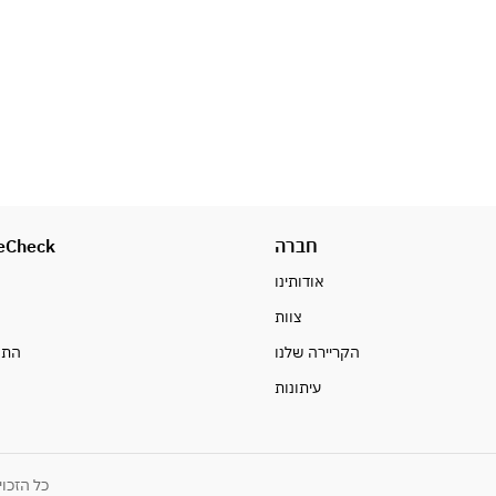
eCheck
חברה
אודותינו
צוות
ח
הקריירה שלנו
התח
עיתונות
כל הזכויות שמורות