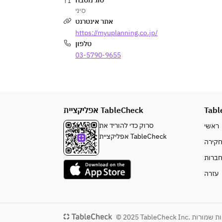
סוג מטבח
סיני
אתר אינטרנט
https://myuplanning.co.jp/
טלפון
03-5790-9655
אפליקציית TableCheck
Tabl
סרוק כדי להוריד את
ראשי
אפליקציית TableCheck
קירה
ברות
עזרה
© 2025 TableCheck Inc. 