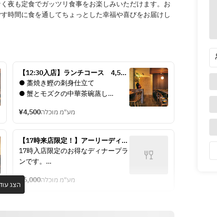
なく夜も定食でガッツリ食事をお楽しみいただけます。お
ごす時間に食を通してちょっとした幸福や喜びをお届けし
【12:30入店】ランチコース　4,500
円（税込）
● 藁焼き鰹の刺身仕立て
● 蟹とモズクの中華茶碗蒸し
● 海老とトマトのチリソース　蒸し
¥4,500
מע"מ מוכלה
パン添え
● 柔らか豚肉団子と旬野菜の黒酢ソ
ース
【17時来店限定！】アーリーディナ
● 梅しそ炒飯 と コーンスープ
ーコース
17時入店限定のお得なディナープラ
● デザート
ンです。
選べる5品は点心・海鮮・牛豚・野
¥6,000
מע"מ מוכלה
菜・豆腐・麺飯・甘味からお選びい
הצג עוד
ただけます。
※クリスピーチキン、鴨肉、土鍋ご
飯、その他一部メニューは含まれま