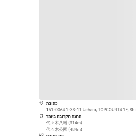
● 塩漬け魚“ハムユイ”と枝豆の炒飯
● デザート
כתובת
151-0064 1-33-11 Uehara, TOPCOURT4 1F, Shi
תחנה הקרובה ביותר
代々木八幡 (314m)
代々木公園 (484m)