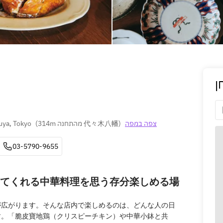
ן
uya, Tokyo
(
314m מהתחנה 代々木八幡
)
צפה במפה
03-5790-9655
てくれる中華料理を思う存分楽しめる場
が広がります。そんな店内で楽しめるのは、どんな人の日
す。「脆皮寶地鶏（クリスピーチキン）や中華小鉢と共