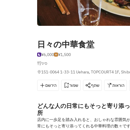
日々の中華食堂
¥6,000
¥1,500
סיני
151-0064 1-33-11 Uehara, TOPCOURT4 1F, Shib
הוראות
שתף
שמור
הירשם
どんな人の日常にもそっと寄り添っ
所
店内に一歩足を踏み入れると、おしゃれな雰囲気
常にもそっと寄り添ってくれる中華料理の数々で