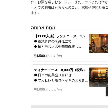
に、お酒を楽しむもヨシ」。また、ランチだけで
一人での利用はもちろんのこと、家族や仲間と過
ます。
מנות ארוחה
【11:00入店】ランチコース　4,500
円（税込）
● 藁焼き鰹の刺身仕立て
● 蟹とモズクの中華茶碗蒸し
● 海老とトマトのチリソース　蒸し
¥4,500
מע"מ מוכלה
パン添え
● 柔らか豚肉団子と旬野菜の黒酢ソ
ース
ディナーコース　8,000円（税込）
● 梅しそ炒飯 と コーンスープ
● 日々の前菜盛り合わせ 
● デザート
● フカヒレとモロヘイヤのとろみス
ープ　茶碗蒸し仕立て
¥8,000
מע"מ מוכלה
● 茄子と春雨のガーリック蒸し
● 蟹爪のアーモンド揚げ
● 和牛もも肉のしゃぶしゃぶ　麻辣
ソース