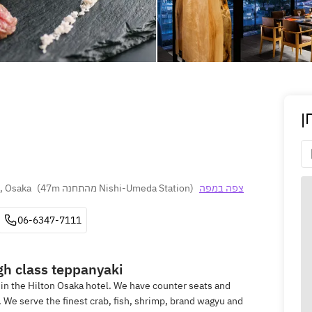
ן
, Osaka
(
47m מהתחנה Nishi-Umeda Station
)
צפה במפה
06-6347-7111
igh class teppanyaki
 in the Hilton Osaka hotel. We have counter seats and
. We serve the finest crab, fish, shrimp, brand wagyu and