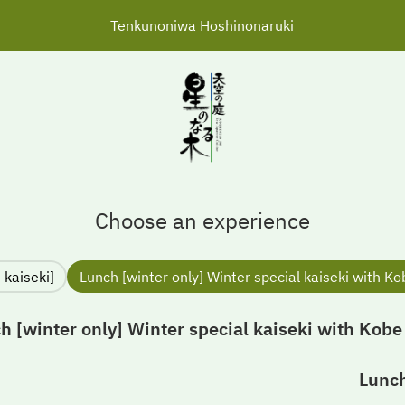
Tenkunoniwa Hoshinonaruki
Choose an experience
[Tenku] Lunch kaiseki
Lunch [winter only] Winter special kaiseki with K
h [winter only] Winter special kaiseki with Kob