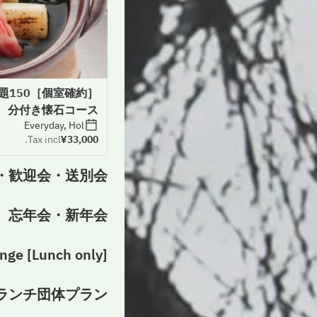
放題150
分付き懐石コース
Everyday, Hol
Tax incl.
¥33,000
・歓迎会・送別会
忘年会・新年会
[Lunch only] Buddhist Kaiseki "Renge"
ランチ団体プラン