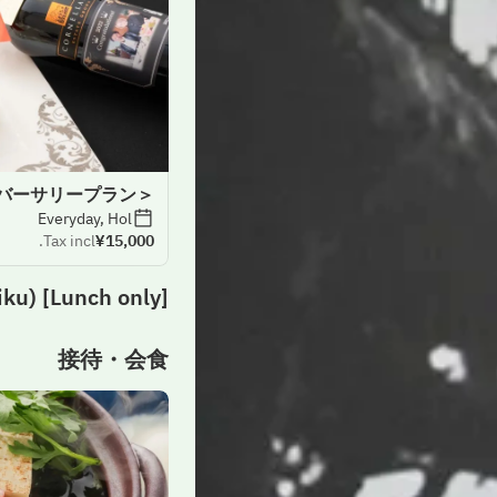
＜テーブル席予約＞アニバーサリープラン
Everyday, Hol
Tax incl.
¥15,000
[Lunch only] Buddhist Kaiseki " (Shiragiku)"
接待・会食