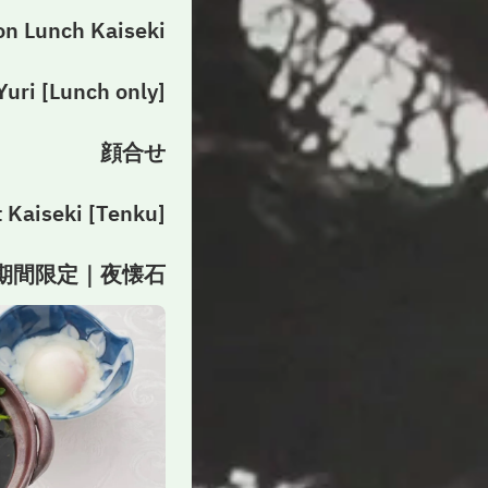
on Lunch Kaiseki
[Lunch only] Buddhist Kaiseki "Yuri"
顔合せ
[Tenku] Night Kaiseki
期間限定｜夜懐石