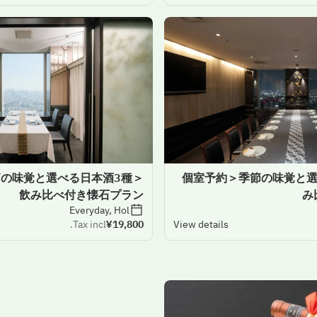
節の味覚と選べる日本酒3種
＜個室予約＞季節の味覚と
飲み比べ付き懐石プラン
み
Everyday, Hol
Tax incl.
¥19,800
View details