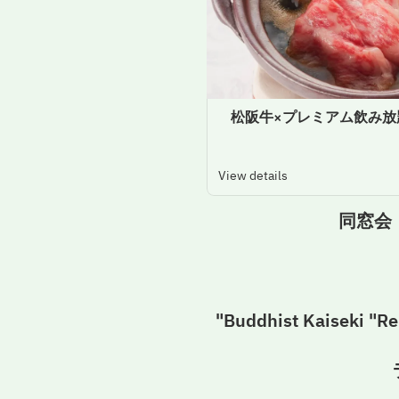
［個室確約］松阪牛×プレミアム飲み
View details
同窓会