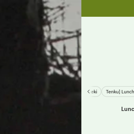
[Lunch only] Buddhist Kaiseki "Yuri"
Celebration Lunch Kaiseki
Lunc