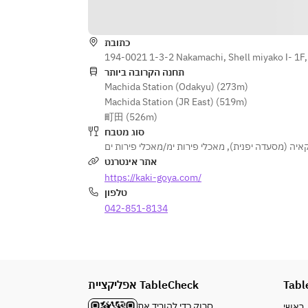
כתובת
194-0021 1-3-2 Nakamachi, Shell miyako Ⅰ- 1F,
תחנה הקרובה ביותר
Machida Station (Odakyu) (273m)
Machida Station (JR East) (519m)
町田 (526m)
סוג מטבח
מאכלי פירות ימ/מאכלי פירות ים
,
קאיה (מסעדה יפנית
אתר אינטרנט
https://kaki-goya.com/
טלפון
042-851-8134
אפליקציית TableCheck
Tabl
סרוק כדי להוריד את
ראשי