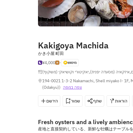
Kakigoya Machida
かき小屋 町田
¥4,000
-
מימוש
יאקיטורי וקושיאקי (משקוף)
,
איזקאיה (מסעדה יפנית)
,
ם
194-0021 1-3-2 Nakamachi, Shell miyako Ⅰ- 1F, 
(Odakyu)
)
צפה במפה
הוראות
שתף
שמור
הירשם
Fresh oysters and a lively ambien
産地と直接契約している、新鮮な牡蠣はテーブル