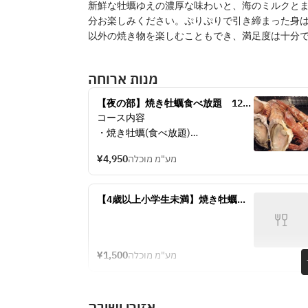
新鮮な牡蠣ゆえの濃厚な味わいと、海のミルクと
分お楽しみください。ぷりぷりで引き締まった身
以外の焼き物を楽しむこともでき、満足度は十分
מנות ארוחה
【夜の部】焼き牡蠣食べ放題　120
分
コース内容
・焼き牡蠣(食べ放題)
　　　＋
¥4,950
מע"מ מוכלה
焼き野菜4種、海鮮3種エビ、ホンビ
ノス、エイヒレ
　カニクリームコロッケ1個
【4歳以上小学生未満】焼き牡蠣食
・焼きおにぎり1個
べ放題
¥1,500
מע"מ מוכלה
אזורי ישיבה