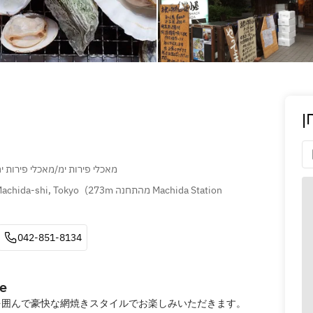
ן
מאכלי פירות ימ/מאכלי פירות י
Machida-shi, Tokyo
(
273m מהתחנה Machida Station 
042-851-8134
ce
を囲んで豪快な網焼きスタイルでお楽しみいただきます。