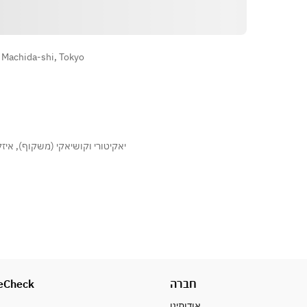
הוראות
 Machida-shi, Tokyo
איז)
,
יאקיטורי וקושיאקי (משקוף)
eCheck
חברה
אודותינו