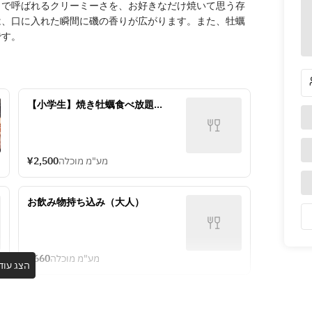
まで呼ばれるクリーミーさを、お好きなだけ焼いて思う存
は、口に入れた瞬間に磯の香りが広がります。また、牡蠣
です。
【小学生】焼き牡蠣食べ放題
（夜）　
¥2,500
מע"מ מוכלה
お飲み物持ち込み（大人）
¥660
מע"מ מוכלה
הצג עוד