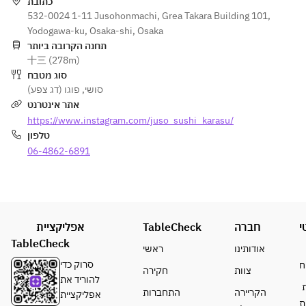
deep-fried 
כתובת
river pork
532-0024 1-11 Jusohonmachi, Grea Takara Building 101,
eel
Yodogawa-ku, Osaka-shi, Osaka
black egg of 
תחנה הקרובה ביותר
十三 (278m)
mustard
סוג מטבח
scroll
פוגו (דג צפע)
,
סושי
red soup 
אתר אינטרנט
stock
https://www.instagram.com/juso_sushi_karasu/
dessert
טלפון
06-4862-6891
אפליקציית
TableCheck
חברה
י
TableCheck
אודותינו
ראשי
סרוק כדי
ח
צוות
חקירה
להוריד את
ת
הקריירה
התחברות
אפליקציית
ת