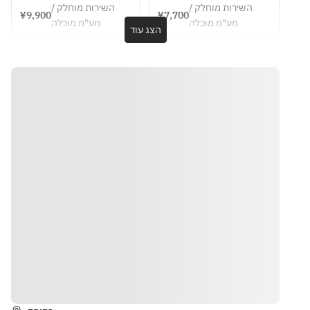
course meal
Japanese 
information] 
and public 
השירות מוחלק /
השירות מוחלק /
月13日～1月
Sashimi 1・
¥9,900
¥7,700
13 types of 
holidays] 12 
horse 
מע"מ מוכלה
מע"מ מוכלה
5日までは年
Seasonal 
הצג עוד
chef's 
types of 
mackerel
末年始特別
Sashimi 2・
choice 
chef's 
grilled 
料金として
Seven kinds 
sushi, 8 
choice 
special 
10％のサー
of sushi・
dishes 
sushi, 6 
season fish
ビス料が発
Chawanmus
~Itari 
dishes 
Carasumi of 
生します。
hi・Five 
course 
~Itadaki 
the Squirrel
meal~
course 
kinds of 
throat bath 
meal~
sushi・Red 
or kinki
miso soup・
car shrimp 
Dessert
boil
red meat of 
real tuna
steamed 
matsutake 
mushrooms 
in 
הוראות
earthenware
 bottles