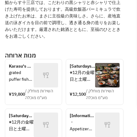
鮨からす十三店では、こだわりの黒シャリと赤シャリで仕上
げた寿司を提供しております。高級炊飯器バーミキュラで炊
き上げたお米は、まさに主役級の美味しさ。さらに、産地直
送の泳ぎイカを目の前で調理し、透き通る身の造りをお楽し
みいただけます。厳選された銘酒とともに、至福のひととき
をお過ごしください。
מנות ארוחה
Karasu's 
[Saturdays, 
Serious 
Sundays 
grated 
※12月の金曜
Course
and public 
puffer fish
日と土曜
holidays 
3 servings 
日、及び12
information] 
השירות מוחלק /
השירות מוחלק /
with Ise 
月13日～1月
¥19,800
¥12,100
13 types of 
מע"מ מוכלה
מע"מ מוכלה
shrimp 
5日までは年
omakase 
figure
末年始特別
sushi with 
Japanese 
料金として
swimming 
[Saturdays, 
[Information 
bluefin tuna
10％のサー
squid, 8 
Sundays 
for 
※12月の金曜
・
today's 
ビス料が発
dishes ~ 
and public 
Saturdays, 
日と土曜
Appetizer・
white meat
生します。
Kiwami 
holidays 
Sundays 
日、及び12
Seasonal 