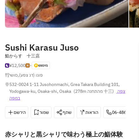
Sushi Karasu Juso
鮨からす 十三店
¥12,500
-
מימוש
סושי
,
פוגו (דג צפע)
532-0024 1-11 Jusohonmachi, Grea Takara Building 101, 
Yodogawa-ku, Osaka-shi, Osaka
(
278m מהתחנה 十三
)
צפה 
במפה
הירשם
שמור
שתף
הוראות
06-4862-689
赤シャリと黒シャリで味わう極上の鮨体験