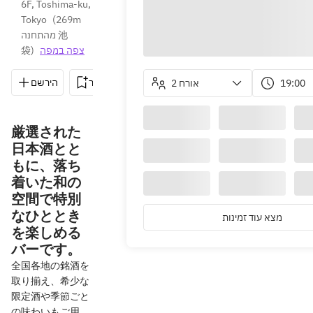
6F, Toshima-ku, 
Tokyo
(
269m 
מהתחנה 池
袋
)
צפה במפה
הירשם
שמור
שתף
הוראות
03-3987-751
2 אורח
19:00
厳選された
日本酒とと
もに、落ち
着いた和の
空間で特別
なひととき
מצא עוד זמינות
を楽しめる
バーです。
全国各地の銘酒を
取り揃え、希少な
限定酒や季節ごと
の味わいもご用