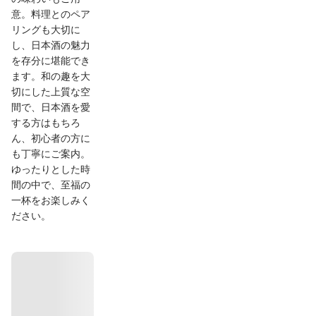
意。料理とのペア
リングも大切に
し、日本酒の魅力
を存分に堪能でき
ます。和の趣を大
切にした上質な空
間で、日本酒を愛
する方はもちろ
ん、初心者の方に
も丁寧にご案内。
ゆったりとした時
間の中で、至福の
一杯をお楽しみく
ださい。