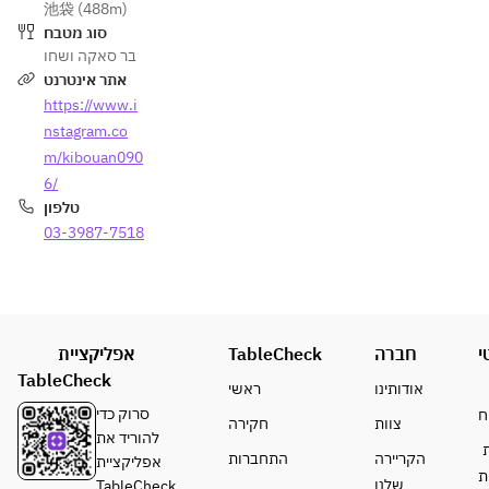
池袋 (488m)
סוג מטבח
בר סאקה ושחו
אתר אינטרנט
https://www.i
nstagram.co
m/kibouan090
6/
טלפון
03-3987-7518
אפליקציית
TableCheck
חברה
י
TableCheck
אודותינו
ראשי
סרוק כדי
ח
צוות
חקירה
להוריד את
ת
הקריירה
התחברות
אפליקציית
ת
שלנו
TableCheck