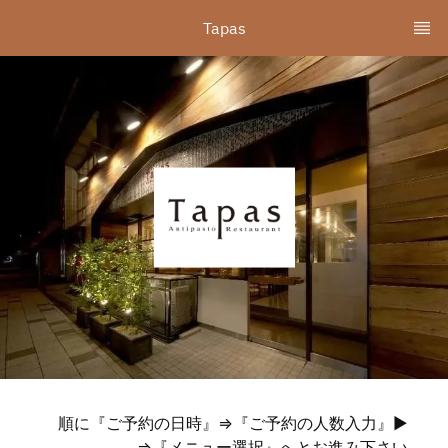
Tapas
▶順に『ご予約の日時』⇒『ご予約の人数入力』
⇒『メニュー選択』へとお進み下さい。