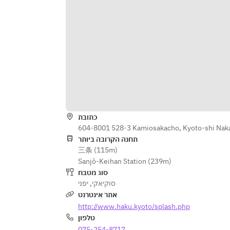
כתובת
604-8001 528-3 Kamiosakacho, Kyoto-shi Nak
תחנה הקרובה ביותר
三条 (115m)
Sanjō-Keihan Station (239m)
סוג מטבח
יפני
,
סוקיאקי
אתר אינטרנט
http://www.haku.kyoto/splash.php
טלפון
075-254-8717