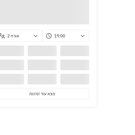
2 אורח
19:00
sei ~ Sukiyaki Kaiseki ~
ki【180g】
מצא עוד זמינות