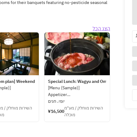
ooms for their banquets featuring no-pesticide seasonal
הצג הכל
om plan] Weekend and public holiday limited lunch special - Haku Toku
Special Lunch: Wagyu and Omi Beef Sukiya
mple)]
[Menu (Sample)]
Appetizer
Sukiyaki 150g
Sukiyaki
יומי، חגים
ese Pickle,
השירות מוחלק / מ
Main Course
השירות מוחלק / מע"מ
¥16,500
מו
Dessert
מוכלה
change depending
*Subject to change depending
ability of
on availability.