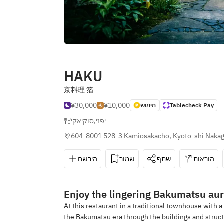
HAKU
京料理 箔
¥30,000
¥10,000
מימוש
Tablecheck Pay
סוקיאקי
,
יפני
604-8001 528-3 Kamiosakacho, Kyoto-shi Nakag
הוראות
שתף
שמור
הירשם
Enjoy the lingering Bakumatsu au
At this restaurant in a traditional townhouse with 
the Bakumatsu era through the buildings and struct