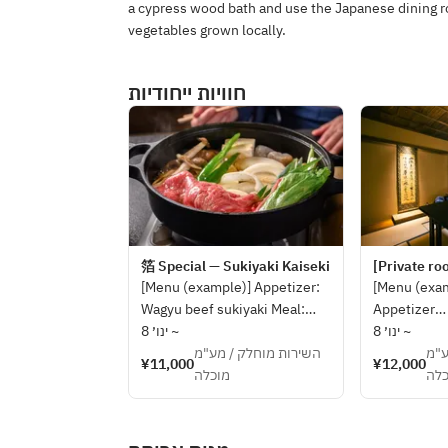
a cypress wood bath and use the Japanese dining r
vegetables grown locally.
חוויות ייחודיות
箔 Special — Sukiyaki Kaiseki
[Private ro
[Menu (example)] Appetizer:
[Menu (exa
Wagyu beef sukiyaki Meal:
Appetizer
Pickles, dessert *This may
8 ינו׳ ~
Wagyu beef 
8 ינו׳ ~
change depending on the
השירות מוחלק / מע"מ
Rice, Japan
ע"מ
¥11,000
¥12,000
availability of ingredients.
מוכלה
Dessert
כלה
*This may 
on the avail