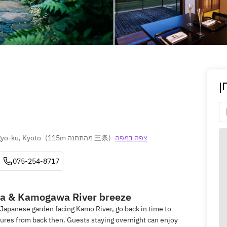
ן
yo-ku, Kyoto
(
115m מהתחנה 三条
)
צפה במפה
075-254-8717
ra & Kamogawa River breeze
a Japanese garden facing Kamo River, go back in time to
ures from back then. Guests staying overnight can enjoy