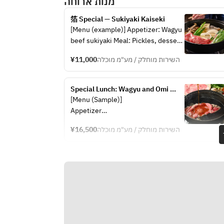
מנות ארוחה
ingredients
箔 Special — Sukiyaki Kaiseki
[Menu (example)] Appetizer: Wagyu 
beef sukiyaki Meal: Pickles, dessert 
*This may change depending on the 
¥11,000
השירות מוחלק / מע"מ מוכלה
availability of ingredients.
Special Lunch: Wagyu and Omi 
Beef Sukiyaki【180g】
[Menu (Sample)]
Appetizer
Sukiyaki
¥16,500
השירות מוחלק / מע"מ מוכלה
Main Course
Dessert
*Subject to change depending on 
availability.