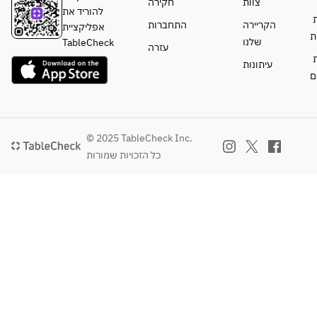
צוות
חקירה
להוריד את
ת
הקריירה
התחברות
אפליקציית
ת
שלנו
TableCheck
עזרה
ת
עיתונות
ם
© 2025 TableCheck Inc.
כל הזכויות שמורות