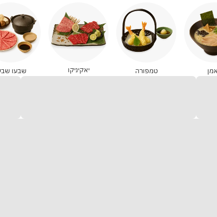
יאקיניקו
מן
טמפורה
שבעו שבע