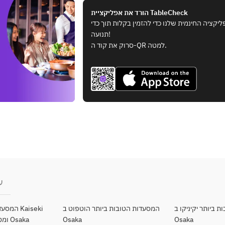
הורד את אפליקציית TableCheck
ציה החינמית שלנו כדי להזמין בקלות תוך כדי
תנועה!
סרוק את קוד ה-QR למטה.
ע
 ביותר יקיניקו ב
המסעדות הטובות ביותר הוטפוט ב
המסעדות 
Osaka
Osaka
ומטבח קיוטו (יפני) ב Osaka