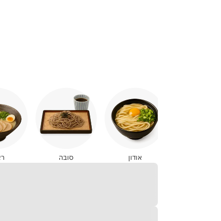
יאקיטורי
אודון
סובה
רא