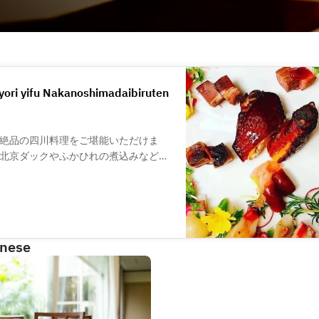
ori yifu Nakanoshimadaibiruten
絶品の四川料理をご堪能いただけま
北京ダックやふかひれの煮込みなど、
ーをご提供します。食材は料理長が自
の中国や台湾などから取り寄せ、素材
の味を、大阪の中之島でご賞味くださ
inese