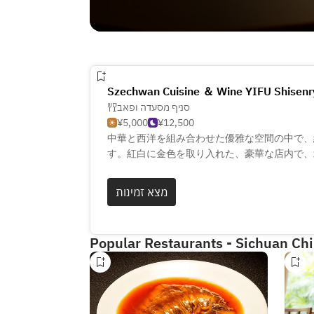
Szechwan Cuisine ＆ Wine YIFU Shisenry
סניף מסעדה ופאב
¥5,000
¥12,500
中華と西洋を組み合わせた優雅な空間の中で、
す。紅白に金色を取り入れた、豪華な店内で、
選びぬかれた贅沢な食材を用いたコースメニュ
ら市場に出向いて仕入れる上に、調味料は本場
מצא זמינות
を活かすように調理いたします。本格的な中華
い。
Popular Restaurants - Sichuan Ch