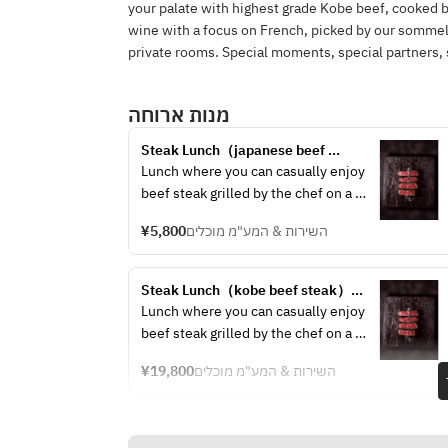
your palate with highest grade Kobe beef, cooked b
wine with a focus on French, picked by our sommeli
private rooms. Special moments, special partners, 
מנות ארוחה
Steak Lunch（japanese beef 
steak）80ｇ
Lunch where you can casually enjoy 
beef steak grilled by the chef on a 
griddle right in front of you.
¥5,800
השירות & המע"מ מוכלים
For the main steak, please enjoy 
japanese beef steak with the 
delicious flavor of high-quality fat.
Steak Lunch（kobe beef steak）
loin 80ｇ
Lunch where you can casually enjoy 
beef steak grilled by the chef on a 
griddle right in front of you.
¥19,800
השירות & המע"מ מוכלים
For the main steak, please enjoy 
kobe beef steak with the delicious 
flavor of high-quality fat.