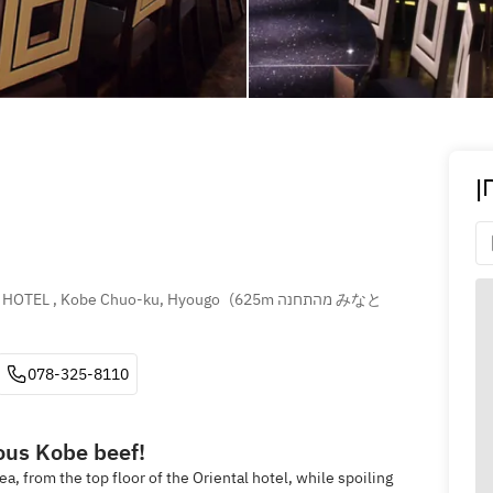
ן
HOTEL , Kobe Chuo-ku, Hyougo
(
625m מהתחנה みなと
078-325-8110
ous Kobe beef!
, from the top floor of the Oriental hotel, while spoiling