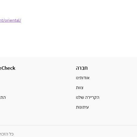
t/oriental/
eCheck
חברה
אודותינו
צוות
ח
הקריירה שלנו
התח
עיתונות
כל הזכויות שמורות