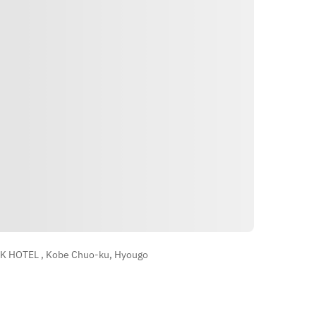
vividly on the iron plate.
הוראות
K HOTEL , Kobe Chuo-ku, Hyougo