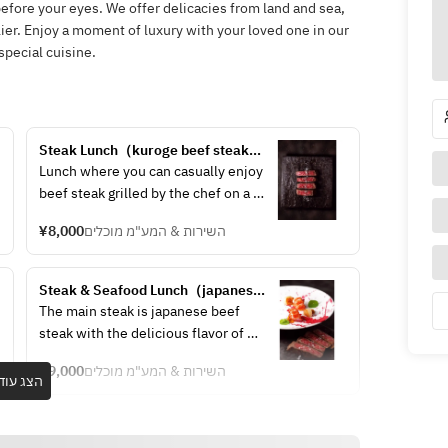
efore your eyes. We offer delicacies from land and sea,
er. Enjoy a moment of luxury with your loved one in our
special cuisine.
Steak Lunch（kuroge beef steak）
loin 80ｇ
Lunch where you can casually enjoy 
beef steak grilled by the chef on a 
griddle right in front of you.
¥8,000
השירות & המע"מ מוכלים
For the main steak, please enjoy 
kuroge beef steak with the 
delicious flavor of high-quality fat.
Steak & Seafood Lunch（japanese 
beef steak）80ｇ
The main steak is japanese beef 
steak with the delicious flavor of 
high-quality fat, and you can enjoy 
¥9,000
השירות & המע"מ מוכלים
it together with a seafood 
הצג עוד
masterpiece made from high-
quality seafood purchased from 
nearby seas that is sublimated 