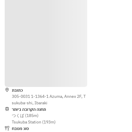
小皿
焼き
盛り
ープ
●中
餃子
　・
　・
華粥
●杏
干し
北京
＋薬
仁豆
海老
ダッ
味
腐 
と冬
ク
また
瓜す
　・
【オ
は 
り流
常陸
プシ
タピ
しス
の輝
ョ
オカ
ープ
きの
ン】
入り
　・
湯引
各
マン
つく
き
￥6
ゴー
ば鶏
　・
הוראות
00(
ミル
と季
小海
消費
ク
節野
老と
כתובת
税・
●
お
菜の
夏野
305-0031 1-1364-1 Azuma, Annex 2F, T
サー
好き
自然
菜の
sukuba-shi, Ibaraki
ビス
な麺
塩炒
豆豉
תחנה הקרובה ביותר
料
飯料
め
炒め
つくば (185m)
込)
理
　・
　・
Tsukuba Station (193m)
[1]
（
ソフ
豆乳
סוג מטבח
古式
①