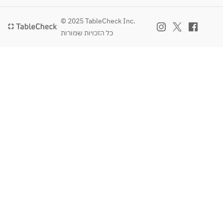
ステ
香港
タピ
ラ
細麺
オカ
© 2025 TableCheck Inc.
入り
כל הזכויות שמורות
＊画
②
マン
像は
汁な
ゴー
イメ
し
ミル
ージ
担々
ク
で
麺
す。
★
③
［北
ジャ
京ダ
ージ
ッ
ャー
ク］
麺
を一
本
④
￥1,
アサ
200
リ入
で追
り
加で
XO
きま