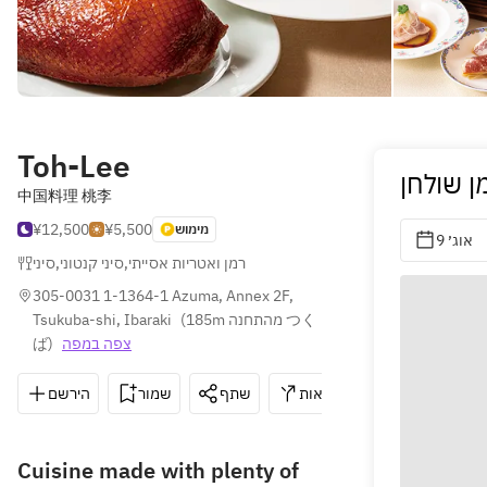
Toh-Lee
ן שולחן
中国料理 桃李
¥12,500
¥5,500
מימוש
9 אוג׳
סיני
,
סיני קנטוני
,
רמן ואטריות אסייתי
305-0031 1-1364-1 Azuma, Annex 2F, 
Tsukuba-shi, Ibaraki
(
185m מהתחנה つく
ば
)
צפה במפה
הירשם
שמור
שתף
הוראות
029-852-600
Cuisine made with plenty of