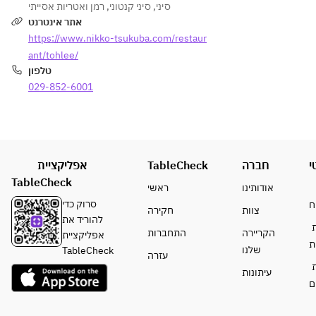
トシ
入り
רמן ואטריות אסייתי
,
סיני קנטוני
,
סיני
杏仁
～
ェル
冷し
אתר אינטרנט
豆腐
⑤
クラ
担々
https://www.nikko-tsukuba.com/restaur
＋奥
から
ブの
麺
ant/tohlee/
久慈
1
チリ
　・
טלפון
卵の
品）
ソー
マン
029-852-6001
台湾
ス煮
ゴー
カス
■選
　・
プリ
テラ
べる
オイ
ンと
[2]
麺飯
スタ
ココ
タピ
料理
ーソ
ナツ
אפליקציית
TableCheck
חברה
י
オカ
①
ース
餅
TableCheck
入り
～
אודותינו
ראשי
の和
マン
⑤
えそ
סרוק כדי
＊写
ח
צוות
חקירה
ゴー
■
ば
להוריד את
真は
ת
ミル
הקריירה
התחברות
　・
אפליקציית
イメ
ת
ク＋
①
שלנו
古式
TableCheck
ージ
עזרה
奥久
海老
杏仁
で
ת
עיתונות
慈卵
ワン
豆
す。
ם
の台
タン
腐 
湾カ
入り
or 