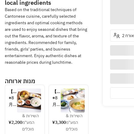
local ingredients
Based on the traditional techniques of
Cantonese cuisine, carefully selected
ingredients and optimal cooking methods
are used to enjoy seasonal dishes that bring
2 אורח
out the flavor, aroma, and texture of the
ingredients. Recommended for family,
friends, girls' parties, and business
entertainment. Enjoy authentic dishes at
reasonable prices during lunchtime.
מנות ארוחה
【ラ
【ラ
ン
ン
※8
※8
チ】
チ】
月
月
飲茶
選べ
11
11
膳
る麺
השירות &
השירות &
日
日
飯コ
¥2,200
המע"מ
¥3,300
המע"מ
(火
(火
ース
מוכלים
מוכלים
・
・