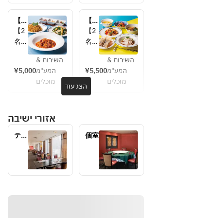
祝)
祝)
～8
～8
【ラ
【ラ
月
月
ン
ン
【2
【2
16
16
チ】
チ】
名様
名様
日
日
旬彩
お盆
よ
よ
(日)
(日)
ラン
特別
השירות &
השירות &
り】
り】
チコ
ラン
を除
を除
¥5,000
המע"מ
¥5,500
המע"מ
※8/
ME
ース
チコ
く
く
מוכלים
מוכלים
11(
NU
הצג עוד
6月
ース
ME
ME
火・
　・
～8
NU
NU
祝)
蒸し
月
●本
●本
אזורי ישיבה
～
鶏と
日の
日の
8/1
夏野
蒸し
前菜
テー
個室
6(日
菜の
点心
●旬
ブル
)を
辛味
席
●煎
野菜
除く
和え
り焼
の上
ME
　・
き点
湯炒
NU
トウ
心
め
　・
モロ
●本
●小
前菜
コシ
日の
さな
三種
のス