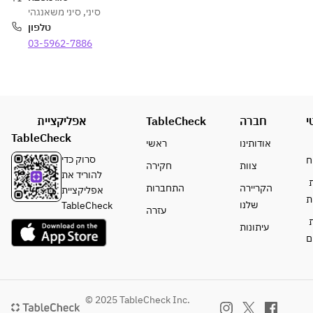
סיני משאנגהי
,
סיני
טלפון
03-5962-7886
אפליקציית
TableCheck
חברה
י
TableCheck
אודותינו
ראשי
סרוק כדי
ח
צוות
חקירה
להוריד את
ת
הקריירה
התחברות
אפליקציית
ת
שלנו
TableCheck
עזרה
ת
עיתונות
ם
© 2025 TableCheck Inc.