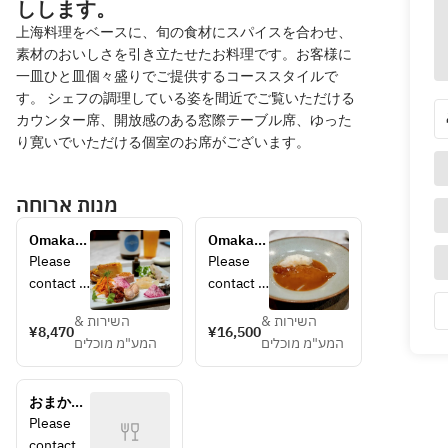
しします。
上海料理をベースに、旬の食材にスパイスを合わせ、
素材のおいしさを引き立たせたお料理です。お客様に
一皿ひと皿個々盛りでご提供するコーススタイルで
す。 シェフの調理している姿を間近でご覧いただける
カウンター席、開放感のある窓際テーブル席、ゆった
り寛いでいただける個室のお席がございます。
מנות ארוחה
Omakase 
Omakase 
course 
course 
Please 
Please 
①
②
contact 
contact 
the store 
the store 
השירות &
השירות &
directly 
directly 
¥8,470
¥16,500
המע"מ מוכלים
המע"מ מוכלים
for 
for 
details 
details 
regarding
regarding
おまかせ
 the 
 the 
コース③
Please 
course.
course.
contact 