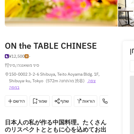
ON the TABLE CHINESE
ן
¥12,500
-
סיני
,
סיני משאנגהי
150-0002 3-2-6 Shibuya, Teito Aoyama Bldg. 1F, 
Shibuya-ku, Tokyo
(
572m מהתחנה 渋谷
)
צפה 
במפה
הירשם
שמור
שתף
הוראות
03-5962-788
日本人の私が作る中国料理。たくさん
のリスペクトとともに心を込めてお出