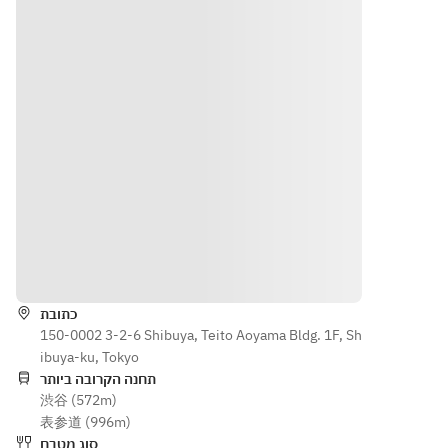
הוראות
כתובת
150-0002 3-2-6 Shibuya, Teito Aoyama Bldg. 1F, Sh
ibuya-ku, Tokyo
תחנה הקרובה ביותר
渋谷 (572m)
表参道 (996m)
סוג מטבח