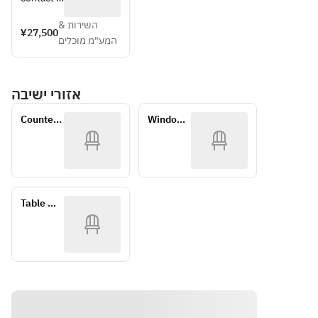
the store 
השירות &
directly 
¥27,500
המע"מ מוכלים
for 
details 
regarding
אזורי ישיבה
 the 
course.
Counter 
Window 
seat
table
Table 
seating