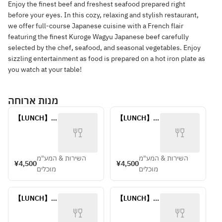
Enjoy the finest beef and freshest seafood prepared right
before your eyes. In this cozy, relaxing and stylish restaurant,
we offer full-course Japanese cuisine with a French flair
featuring the finest Kuroge Wagyu Japanese beef carefully
selected by the chef, seafood, and seasonal vegetables. Enjoy
sizzling entertainment as food is prepared on a hot iron plate as
you watch at your table!
מנות ארוחה
【LUNCH】　
【LUNCH】　
～VERT～
～VERT～
השירות & המע"מ
השירות & המע"מ
¥4,500
¥4,500
מוכלים
מוכלים
【LUNCH】～
【LUNCH】～
NOIR～
VIOLET～