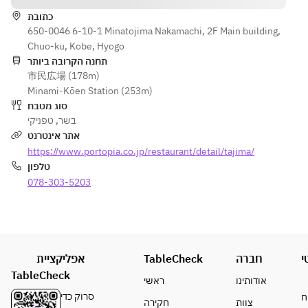
כתובת
650-0046 6-10-1 Minatojima Nakamachi, 2F Main building,
Chuo-ku, Kobe, Hyogo
תחנה הקרובה ביותר
市民広場 (178m)
Minami-Kōen Station (253m)
סוג מטבח
טפניקי
,
בשר
אתר אינטרנט
https://www.portopia.co.jp/restaurant/detail/tajima/
טלפון
078-303-5203
אפליקציית
TableCheck
חברה
י
TableCheck
אודותינו
ראשי
סרוק כדי
ח
צוות
חקירה