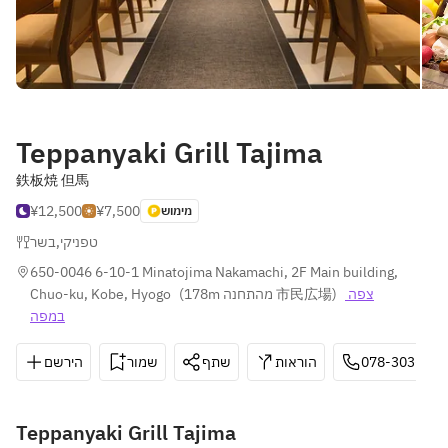
Teppanyaki Grill Tajima
鉄板焼 但馬
¥12,500
¥7,500
מימוש
בשר
,
טפניקי
650-0046 6-10-1 Minatojima Nakamachi, 2F Main building, 
Chuo-ku, Kobe, Hyogo
(
178m מהתחנה 市民広場
)
צפה 
במפה
הירשם
שמור
שתף
הוראות
078-303-520
Teppanyaki Grill Tajima