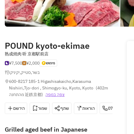
POUND kyoto-ekimae
熟成焼肉 听 京都駅前店
¥7,500
¥2,000
מימוש
יקיניקו
,
סטייק
,
בשר
600-8217 185-1 Higashisakaicho,Karasuma 
Nishiiri,7jo-dori , Shimogyo-ku, Kyoto, Kyoto
(
402m 
מהתחנה 近鉄京都
)
צפה במפה
הירשם
שמור
שתף
הוראות
075-708-892
Grilled aged beef in Japanese