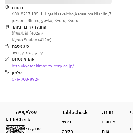
Lean meat
Premium 
Special 
Short 
כתובת
Short rib, 
【Intestine
600-8217 185-1 Higashisakaicho,Karasuma Nishiiri,7
Rib, 
Sirloin, 
s】
jo-dori , Shimogyo-ku, Kyoto, Kyoto
Premium 
Skirt
Intestines 
תחנה הקרובה ביותר
Sirloin, 
近鉄京都 (402m)
mix
Special 
【Intestine
Kyoto Station (412m)
Outside 
s】
סוג מטבח
【Rice · 
Skirt, 
Intestines 
בשר
,
סטייק
,
יקיניקו
Soup · 
Grilled 
mix
אתר אינטרנט
Dessert】
Vegetabl
http://kyotoekimae.ts-corp.co.jp/
Rice, 
es
【Rice · 
טלפון
Seaweed 
Soup · 
Soup, 
075-708-8929
【Intesti
Dessert】
Vanilla ice
nes】
Rice, 
Premium 
Seaweed 
※The dish 
Intestine
soup, 
may 
s mix
Vanilla ice
change by 
אפליקציית
TableCheck
חברה
י
buying 
【Rice · 
TableCheck
※The dish 
אודותינו
ראשי
situation.
Soup · 
may 
סרוק כדי
ח
צוות
חקירה
Dessert