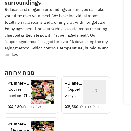
surroundings
Relaxed and elegant surroundings ensure you can take
your time over your meal. We have individual rooms,
totally private rooms and a dining area with horigotatsu.
Enjoy aged beef from our wide a la carte menu including
charcoal grilled steak with "super-aged meat". Our
"super-aged meat" is aged for over 45 days using the dry
aging method, which controls temperature, humidity and
air flow.
מנות ארוחה
«Dinner» 
«Dinner» 
Reasonable 
Luxury 
Course 
【Appeti
and satiety 
selection 
content (13 
zer / 
course
items 
items)
Salad】
course
¥4,180
מע"מ מוכלה
¥8,580
מע"מ מוכלה
【Appetizer
6Assort
 / Salad】
ment of 
3Assortme
Kimchi, 
«Dinner» 
nt Kimchi, 
4Assort
Luxury 
【Appetizer