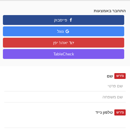
התחבר באמצעות
פייסבוק
גוגל
יאהו! יפן
TableCheck
שם
נדרש
טלפון נייד
נדרש