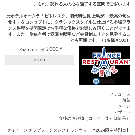
られ、訪れる人の心を魅了する空間でございます。
元ホテルオークラ「ピトレスク」初代料理長 上島が 「最高の旬を
食す」をコンセプトに、クラシックスタイルに仕上げる本場フラ
ンス料理を期間限定でお手頃な価格でお楽しみ頂くことができま
す。また、別途有料で庭園や邸宅など会員制エリアを見学するこ
とも可能です。（1名様￥500）
¥ 5,000
(שירות ומס כלולים)
בחירה
アミューズ
前菜
メイン
デザート
食後のお飲物（コーヒーまたは紅茶）
【ダイナースクラブフランスレストランウィーク2024限定特別コ