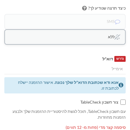
כיצד תרצה שנודיע לך?
SMS
ללא
דוא"ל
נדרש
אנא ודא שכתובת הדוא"ל שלך נכונה.
אישור ההזמנה יישלח
לכתובת זו.
צור חשבון TableCheck
עם חשבון TableCheck, תוכל לגשת להיסטוריית ההזמנות שלך ולבצע
הזמנות מחוזרות.
סיסמה קצר מדי (פחות מ- 12 תווים)