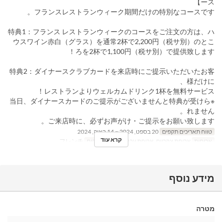
ース】
フランスレストランウィーク期間だけの特別なコースです。
特典1：フランス レストランウィークのコースをご注文の方は、ハ
ウスワイン赤白（グラス）を通常2杯で2,200円（税サ別）のとこ
ろを2杯で1,100円（税サ別）で提供致します！
特典2：ダイナースクラブカードを来店時にご提示いただいたお客
様だけに、
レストランよりウェルカムドリンク1杯を無料サービス！
※当日、ダイナースカードのご提示がございませんと特典が受けら
れません。
ご来店時に、必ずお声がけ・ご提示をお願い致します。
טווח תאריכים תקפים
20 בספט, 2024 ~ 14 באוק, 2024
קרא עוד
ארוחות
ארוחת צהריים, ארוחת ערב
קטגוריית מקום
フレンチ
מידע נוסף
מטרה