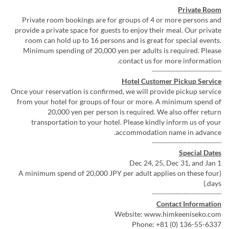
Private Room
Private room bookings are for groups of 4 or more persons and
provide a private space for guests to enjoy their meal. Our private
room can hold up to 16 persons and is great for special events.
Minimum spending of 20,000 yen per adults is required. Please
contact us for more information.
┈┈┈┈┈┈┈┈┈┈┈┈┈┈┈┈┈
Hotel Customer Pickup Service
Once your reservation is confirmed, we will provide pickup service
from your hotel for groups of four or more. A minimum spend of
20,000 yen per person is required. We also offer return
transportation to your hotel. Please kindly inform us of your
accommodation name in advance.
┈┈┈┈┈┈┈┈┈┈┈┈┈┈┈┈┈
Special Dates
Dec 24, 25, Dec 31, and Jan 1
(A minimum spend of 20,000 JPY per adult applies on these four
days.)
┈┈┈┈┈┈┈┈┈┈┈┈┈┈┈┈┈
Contact Information
Website: www.himkeeniseko.com
Phone: +81 (0) 136-55-6337