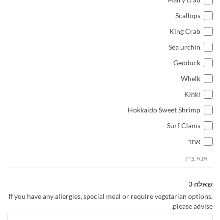
Scallops
King Crab
Sea urchin
Geoduck
Whelk
Kinki
Hokkaido Sweet Shrimp
Surf Clams
אחר
שאלה 3
If you have any allergies, special meal or require vegetarian options,
please advise.