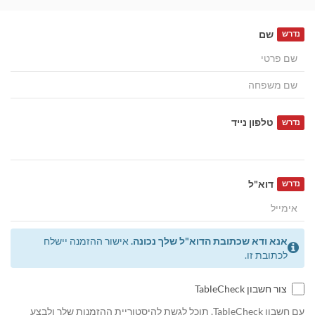
שם
נדרש
טלפון נייד
נדרש
דוא"ל
נדרש
אנא ודא שכתובת הדוא"ל שלך נכונה.
אישור ההזמנה יישלח
לכתובת זו.
צור חשבון TableCheck
עם חשבון TableCheck, תוכל לגשת להיסטוריית ההזמנות שלך ולבצע