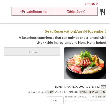
קטגוריה
PrivateRoom 4p+
Table (2p++)
Seat Reservation(April-November)
A luxurious experience that can only be experienced with
Hokkaido ingredients and Hong Kong hotpot.
בחירה
נדרשת כרטיס אשראי להזמנה
טווח תאריכים תקפים
01 באפר ~ 31 באוק
ימים
ב, ג, ה, ו, ש, חג
ארוחות
ארוחת צהריים, ארוחת ערב
קרא עוד
קטגוריית מקום
Table (2p++), PrivateRoom 4p+