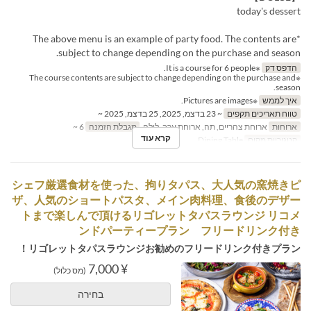
today's dessert
*The above menu is an example of party food. The contents are
subject to change depending on the purchase and season.
הדפס דק
※It is a course for 6 people.
※The course contents are subject to change depending on the purchase and
season.
איך לממש
※Pictures are images.
טווח תאריכים תקפים
~ 23 בדצמ, 2025, 25 בדצמ, 2025 ~
ארוחות
ארוחת צהריים, תה, ארוחת ערב, לילה
מגבלת הזמנה
6 ~
קרא עוד
קטגוריית מקום
Dining Table
シェフ厳選食材を使った、拘りタパス、大人気の窯焼きピ
ザ、人気のショートパスタ、メイン肉料理、食後のデザー
トまで楽しんで頂けるリゴレットタパスラウンジ リコメ
ンドパーティープラン フリードリンク付き
リゴレットタパスラウンジお勧めのフリードリンク付きプラン！
¥ 7,000
(מס כלול)
בחירה