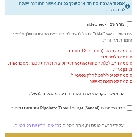
אנא ודא שכתובת הדוא"ל שלך נכונה.
אישור ההזמנה יישלח
לכתובת זו.
צור חשבון TableCheck
עם חשבון TableCheck, תוכל לגשת להיסטוריית ההזמנות שלך ולבצע
הזמנות מחוזרות.
סיסמה קצר מדי (פחות מ- 12 תווים)
סיסמה חלשה מדי.
סיסמה חייב לכלול לפחות אות אחת גדולה, אות אחת קטנה, מספר אחד,
וסימן אחד.
סיסמה לא יכול להכיל חלק מאימייל.
סיסמה לא תואם לאישורו
אני מאשר שקראתי את ההערה הודעה מהמקום למעלה
קבל הצעות מ-Rigoletto Tapas Lounge (Sendai) ומקומות נוספים
על ידי הגשת טופס זה, אתה מסכים ל
תנאים ומדיניות רלוונטיים
.