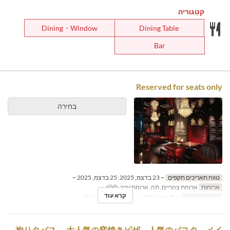
קטגוריה
Dining・Window
Dining Table
Bar
Reserved for seats only
בחירה
טווח תאריכים תקפים
~ 23 בדצמ, 2025, 25 בדצמ, 2025 ~
ארוחות
ארוחת צהריים, תה, ארוחת ערב, לילה
קרא עוד
קטגוריית מקום
Dining Table, Dining・Window, Bar
拘りタパス、 大人気の窯焼きピザ、人気のパスタ、メイ