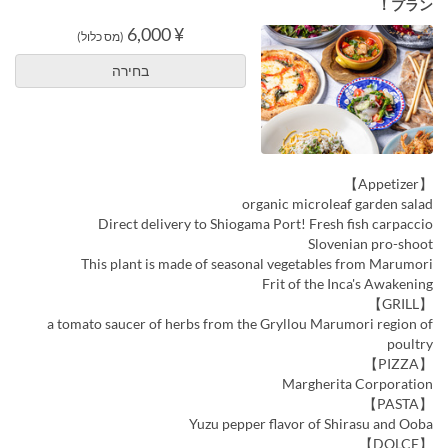
プラン！
¥ 6,000
(מס כלול)
בחירה
【Appetizer】
organic microleaf garden salad
Direct delivery to Shiogama Port! Fresh fish carpaccio
Slovenian pro-shoot
This plant is made of seasonal vegetables from Marumori
Frit of the Inca's Awakening
【GRILL】
a tomato saucer of herbs from the Gryllou Marumori region of
poultry
【PIZZA】
Margherita Corporation
【PASTA】
Yuzu pepper flavor of Shirasu and Ooba
【DOLCE】