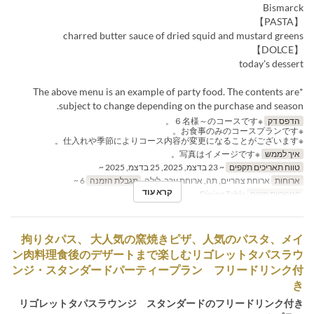
Bismarck
【PASTA】
charred butter sauce of dried squid and mustard greens
【DOLCE】
today's dessert
*The above menu is an example of party food. The contents are
subject to change depending on the purchase and season.
הדפס דק
※６名様～のコースです。
※お食事のみのコースプランです。
※仕入れや季節によりコース内容が変更になることがございます。
איך לממש
※写真はイメージです。
טווח תאריכים תקפים
~ 23 בדצמ, 2025, 25 בדצמ, 2025 ~
ארוחות
ארוחת צהריים, תה, ארוחת ערב, לילה
מגבלת הזמנה
6 ~
קרא עוד
קטגוריית מקום
Dining Table
拘りタパス、 大人気の窯焼きピザ、人気のパスタ、メイ
ン肉料理食後のデザートまで楽しむリゴレットタパスラウ
ンジ・スタンダードパーティープラン フリードリンク付
き
リゴレットタパスラウンジ スタンダードのフリードリンク付き