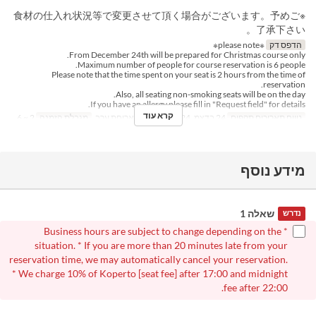
※食材の仕入れ状況等で変更させて頂く場合がございます。予めご
了承下さい。
הדפס דק
※please note※
From December 24th will be prepared for Christmas course only.
Maximum number of people for course reservation is 6 people.
Please note that the time spent on your seat is 2 hours from the time of
reservation.
Also, all seating non-smoking seats will be on the day.
If you have an allergy please fill in "Request field" for details.
קרא עוד
טווח תאריכים תקפים
24 בדצמ, 2024
ארוחות
ארוחת ערב
מגבלת הזמנה
2 ~ 6
מידע נוסף
שאלה 1
נדרש
* Business hours are subject to change depending on the
situation. * If you are more than 20 minutes late from your
reservation time, we may automatically cancel your reservation.
* We charge 10% of Koperto [seat fee] after 17:00 and midnight
fee after 22:00.