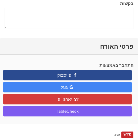
בקשות
פרטי האורח
התחבר באמצעות
פייסבוק
גוגל
יאהו! יפן
TableCheck
שם
נדרש