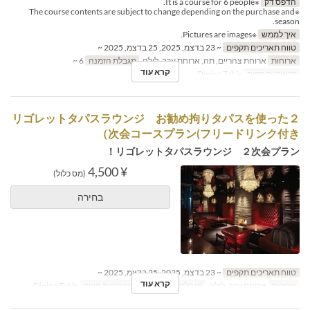
הדפס דק
※It is a course for 6 people.
※The course contents are subject to change depending on the purchase and
season.
איך לממש
※Pictures are images.
טווח תאריכים תקפים
~ 23 בדצמ, 2025, 25 בדצמ, 2025 ~
ארוחות
ארוחת צהריים, תה, ארוחת ערב, לילה
מגבלת הזמנה
6 ~
קרא עוד
קטגוריית מקום
Dining Table
リゴレットタパスラウンジ お勧め拘りタパスを使った２
次会コースプラン(フリードリンク付き）
リゴレットタパスラウンジ ２次会プラン！
¥ 4,500
(מס כלול)
בחירה
טווח תאריכים תקפים
~ 23 בדצמ, 2025, 25 בדצמ, 2025 ~
קרא עוד
ארוחות
ארוחת ערב, לילה
מגבלת הזמנה
6 ~
קטגוריית מקום
Dining Table