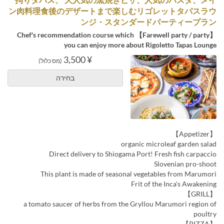
ン肉料理食後のデザートまで楽しむリゴレットタパスラウ
ンジ・スタンダードパーティープラン
【Farewell party / party】 Chef's recommendation course which
you can enjoy more about Rigoletto Tapas Lounge
¥ 3,500
(מס כלול)
בחירה
【Appetizer】
organic microleaf garden salad
Direct delivery to Shiogama Port! Fresh fish carpaccio
Slovenian pro-shoot
This plant is made of seasonal vegetables from Marumori
Frit of the Inca's Awakening
【GRILL】
a tomato saucer of herbs from the Gryllou Marumori region of
poultry
【PIZZA】