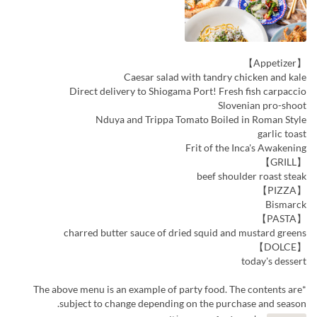
【Appetizer】
Caesar salad with tandry chicken and kale
Direct delivery to Shiogama Port! Fresh fish carpaccio
Slovenian pro-shoot
Nduya and Trippa Tomato Boiled in Roman Style
garlic toast
Frit of the Inca's Awakening
【GRILL】
beef shoulder roast steak
【PIZZA】
Bismarck
【PASTA】
charred butter sauce of dried squid and mustard greens
【DOLCE】
today's dessert
*The above menu is an example of party food. The contents are
subject to change depending on the purchase and season.