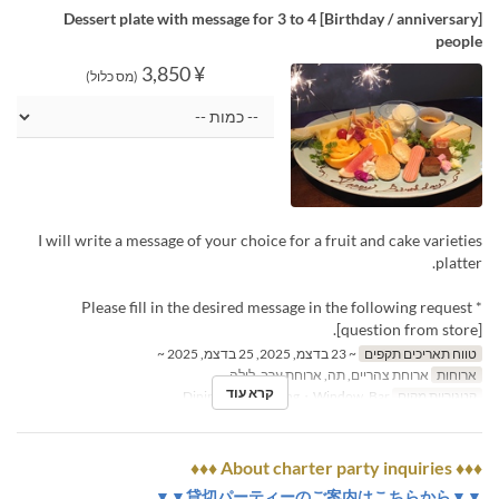
[Birthday / anniversary] Dessert plate with message for 3 to 4
people
¥ 3,850
(מס כלול)
I will write a message of your choice for a fruit and cake varieties
platter.
* Please fill in the desired message in the following request
[question from store].
טווח תאריכים תקפים
~ 23 בדצמ, 2025, 25 בדצמ, 2025 ~
ארוחות
ארוחת צהריים, תה, ארוחת ערב, לילה
קרא עוד
קטגוריית מקום
Dining Table, Dining・Window, Bar
♦♦♦ About charter party inquiries ♦♦♦
▼▼貸切パーティーのご案内はこちらから▼▼