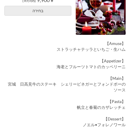
¥ 9,900
(מס כלול)
בחירה
【Amuse】
ストラッチャテッラといちご・生ハム
【Appetizer】
海老とフルーツトマトのカッペリーニ
【Main】
宮城 日高見牛のステーキ シェリービネガーとフォンドボーの
ソース
【Pasta】
帆立と春菊のカザレッチェ
【Dessert】
ノエル•フォレノワール