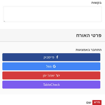
בקשות
פרטי האורח
התחבר באמצעות
פייסבוק
גוגל
יאהו! יפן
TableCheck
שם
נדרש