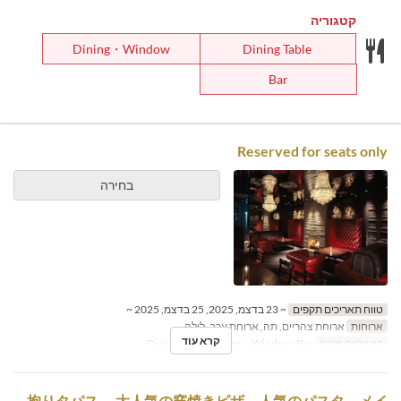
קטגוריה
Dining・Window
Dining Table
Bar
Reserved for seats only
בחירה
טווח תאריכים תקפים
~ 23 בדצמ, 2025, 25 בדצמ, 2025 ~
ארוחות
ארוחת צהריים, תה, ארוחת ערב, לילה
קרא עוד
קטגוריית מקום
Dining Table, Dining・Window, Bar
拘りタパス、 大人気の窯焼きピザ、人気のパスタ、メイ