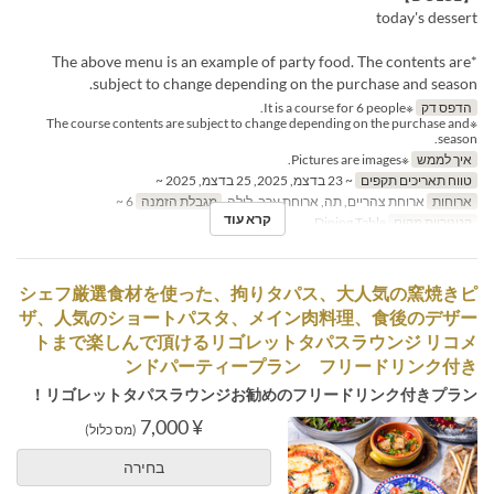
today's dessert
*The above menu is an example of party food. The contents are
subject to change depending on the purchase and season.
הדפס דק
※It is a course for 6 people.
※The course contents are subject to change depending on the purchase and
season.
איך לממש
※Pictures are images.
טווח תאריכים תקפים
~ 23 בדצמ, 2025, 25 בדצמ, 2025 ~
ארוחות
ארוחת צהריים, תה, ארוחת ערב, לילה
מגבלת הזמנה
6 ~
קרא עוד
קטגוריית מקום
Dining Table
シェフ厳選食材を使った、拘りタパス、大人気の窯焼きピ
ザ、人気のショートパスタ、メイン肉料理、食後のデザー
トまで楽しんで頂けるリゴレットタパスラウンジ リコメ
ンドパーティープラン フリードリンク付き
リゴレットタパスラウンジお勧めのフリードリンク付きプラン！
¥ 7,000
(מס כלול)
בחירה