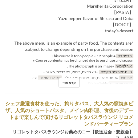
Margherita Corporation
【PASTA】
Yuzu pepper flavor of Shirasu and Ooba
【DOLCE】
today's dessert
*The above menu is an example of party food. The contents are
subject to change depending on the purchase and season.
הדפס דק
※ This course is for 6 people ~ 12 people.
Course contents may be changed due to purchase and season ※.
איך לממש
※The photograph is an image.
טווח תאריכים תקפים
~ 23 בדצמ, 2025, 25 בדצמ, 2025 ~
ארוחות
ארוחת צהריים, תה, ארוחת ערב, לילה
מגבלת הזמנה
6 ~
קרא עוד
קטגוריית מקום
Dining Table
シェフ厳選食材を使った、拘りタパス、大人気の窯焼きピ
ザ、人気のショートパスタ、メイン肉料理、食後のデザー
トまで楽しんで頂けるリゴレットタパスラウンジ リコメ
ンドパーティープラン
【歓送迎会・懇親会】リゴレットタパスラウンジお薦めのコー
ス 10品