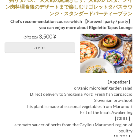
ン肉料理食後のデザートまで楽しむリゴレットタパスラウ
ンジ・スタンダードパーティープラン
【Farewell party / party】 Chef's recommendation course which
you can enjoy more about Rigoletto Tapas Lounge
¥ 3,500
(מס כלול)
בחירה
【Appetizer】
organic microleaf garden salad
Direct delivery to Shiogama Port! Fresh fish carpaccio
Slovenian pro-shoot
This plant is made of seasonal vegetables from Marumori
Frit of the Inca's Awakening
【GRILL】
a tomato saucer of herbs from the Gryllou Marumori region of
poultry
【PIZZA】