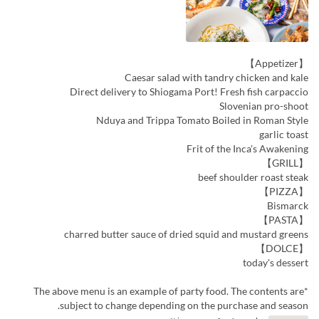
【Appetizer】
Caesar salad with tandry chicken and kale
Direct delivery to Shiogama Port! Fresh fish carpaccio
Slovenian pro-shoot
Nduya and Trippa Tomato Boiled in Roman Style
garlic toast
Frit of the Inca's Awakening
【GRILL】
beef shoulder roast steak
【PIZZA】
Bismarck
【PASTA】
charred butter sauce of dried squid and mustard greens
【DOLCE】
today's dessert
*The above menu is an example of party food. The contents are
subject to change depending on the purchase and season.