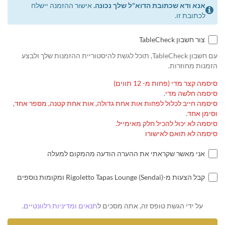
אנא ודא שכתובת הדוא"ל שלך נכונה.
אישור ההזמנה יישלח
לכתובת זו.
צור חשבון TableCheck
עם חשבון TableCheck, תוכל לגשת להיסטוריית ההזמנות שלך ולבצע
הזמנות מחוזרות.
סיסמה קצר מדי (פחות מ- 12 תווים)
סיסמה חלשה מדי.
סיסמה חייב לכלול לפחות אות אחת גדולה, אות אחת קטנה, מספר אחד,
וסימן אחד.
סיסמה לא יכול להכיל חלק מאימייל.
סיסמה לא תואם לאישורו
אני מאשר שקראתי את ההערה הודעה מהמקום למעלה
קבל הצעות מ-Rigoletto Tapas Lounge (Sendai) ומקומות נוספים
על ידי הגשת טופס זה, אתה מסכים ל
תנאים ומדיניות רלוונטיים
.