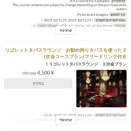
הדפס דק
※It is a course for 6 people.
※The course contents are subject to change depending on the purchase and
season.
איך לממש
※Pictures are images.
טווח תאריכים תקפים
~ 23 בדצמ, 2025, 25 בדצמ, 2025 ~
ארוחות
ארוחת צהריים, תה, ארוחת ערב, לילה
מגבלת הזמנה
6 ~
קרא עוד
קטגוריית מקום
Dining Table
リゴレットタパスラウンジ お勧め拘りタパスを使った２
次会コースプラン(フリードリンク付き）
リゴレットタパスラウンジ ２次会プラン！
¥ 4,500
(מס כלול)
בחירה
טווח תאריכים תקפים
~ 23 בדצמ, 2025, 25 בדצמ, 2025 ~
קרא עוד
ארוחות
ארוחת ערב, לילה
מגבלת הזמנה
6 ~
קטגוריית מקום
Dining Table