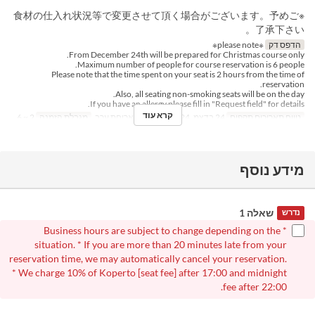
※食材の仕入れ状況等で変更させて頂く場合がございます。予めご
了承下さい。
הדפס דק
※please note※
From December 24th will be prepared for Christmas course only.
Maximum number of people for course reservation is 6 people.
Please note that the time spent on your seat is 2 hours from the time of
reservation.
Also, all seating non-smoking seats will be on the day.
If you have an allergy please fill in "Request field" for details.
קרא עוד
טווח תאריכים תקפים
24 בדצמ, 2024
ארוחות
ארוחת ערב
מגבלת הזמנה
2 ~ 6
מידע נוסף
שאלה 1
נדרש
* Business hours are subject to change depending on the
situation. * If you are more than 20 minutes late from your
reservation time, we may automatically cancel your reservation.
* We charge 10% of Koperto [seat fee] after 17:00 and midnight
fee after 22:00.