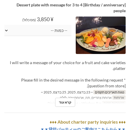
[Birthday / anniversary] Dessert plate with message for 3 to 4
people
¥ 3,850
(מס כלול)
I will write a message of your choice for a fruit and cake varieties
platter.
* Please fill in the desired message in the following request
[question from store].
טווח תאריכים תקפים
~ 23 בדצמ, 2025, 25 בדצמ, 2025 ~
ארוחות
ארוחת צהריים, תה, ארוחת ערב, לילה
קרא עוד
קטגוריית מקום
Dining Table, Dining・Window, Bar
♦♦♦ About charter party inquiries ♦♦♦
▼▼貸切パーティーのご案内はこちらから▼▼