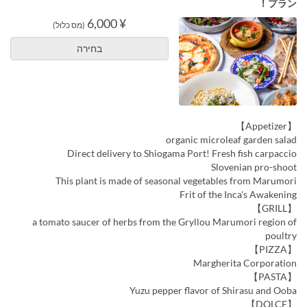
プラン！
¥ 6,000
(מס כלול)
בחירה
【Appetizer】
organic microleaf garden salad
Direct delivery to Shiogama Port! Fresh fish carpaccio
Slovenian pro-shoot
This plant is made of seasonal vegetables from Marumori
Frit of the Inca's Awakening
【GRILL】
a tomato saucer of herbs from the Gryllou Marumori region of
poultry
【PIZZA】
Margherita Corporation
【PASTA】
Yuzu pepper flavor of Shirasu and Ooba
【DOLCE】