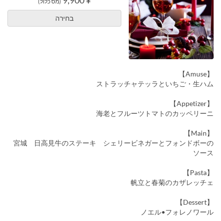
¥ 9,900
(מס כלול)
בחירה
【Amuse】
ストラッチャテッラといちご・生ハム
【Appetizer】
海老とフルーツトマトのカッペリーニ
【Main】
宮城 日高見牛のステーキ シェリービネガーとフォンドボーの
ソース
【Pasta】
帆立と春菊のカザレッチェ
【Dessert】
ノエル•フォレノワール