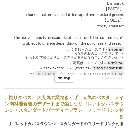
Bismarck
【PASTA】
charred butter sauce of dried squid and mustard greens
【DOLCE】
today's dessert
*The above menu is an example of party food. The contents are
subject to change depending on the purchase and season.
הדפס דק
※６名様～のコースです。
※お食事のみのコースプランです。
※仕入れや季節によりコース内容が変更になることがございます。
איך לממש
※写真はイメージです。
טווח תאריכים תקפים
~ 23 בדצמ, 2025, 25 בדצמ, 2025 ~
ארוחות
ארוחת צהריים, תה, ארוחת ערב, לילה
מגבלת הזמנה
6 ~
קרא עוד
קטגוריית מקום
Dining Table
拘りタパス、 大人気の窯焼きピザ、人気のパスタ、メイ
ン肉料理食後のデザートまで楽しむリゴレットタパスラウ
ンジ・スタンダードパーティープラン フリードリンク付
き
リゴレットタパスラウンジ スタンダードのフリードリンク付き