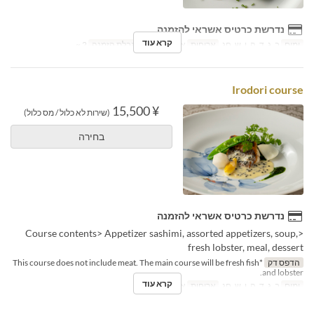
נדרשת כרטיס אשראי להזמנה
קרא עוד
ימים
ב, ג, ד, ה, ו, ש, חג
ארוחות
ארוחת ערב
מגבלת הזמנה
2 ~
Irodori course
¥ 15,500
(שירות לא כלול / מס כלול)
בחירה
נדרשת כרטיס אשראי להזמנה
<Course contents> Appetizer sashimi, assorted appetizers, soup,
fresh lobster, meal, dessert
הדפס דק
*This course does not include meat. The main course will be fresh fish
and lobster.
קרא עוד
ימים
ב, ג, ד, ה, ו, ש, חג
ארוחות
ארוחת ערב