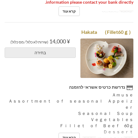
information please contact your bank directly.
קרא עוד
ארוחות
ארוחת ערב
Hakata （Fillet60ｇ）
¥ 14,000
(שירות לא כלול / מס כלול)
בחירה
נדרשת כרטיס אשראי להזמנה
Ａｍｕｓｅ
Ａｓｓｏｒｔｍｅｎｔ ｏｆ ｓｅａｓｏｎａｌ Ａｐｐｅｉｚ
ｅｒ
Ｓｅａｓｏｎａｌ Ｓｏｕｐ
Ｖｅｇｅｔａｂｌｅｓ
Ｆｉｌｌｅｔ ｏｆ Ｂｅｅｆ 60ｇ
Ｄｅｓｓｅｒｔ
קרא עוד