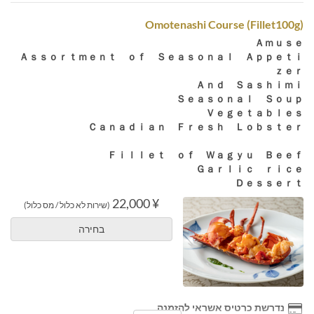
Omotenashi Course (Fillet100g)
Ａｍｕｓｅ
Ａｓｓｏｒｔｍｅｎｔ ｏｆ Ｓｅａｓｏｎａｌ Ａｐｐｅｔｉ
ｚｅｒ
Ａｎｄ Ｓａｓｈｉｍｉ
Ｓｅａｓｏｎａｌ Ｓｏｕｐ
Ｖｅｇｅｔａｂｌｅｓ
Ｃａｎａｄｉａｎ Ｆｒｅｓｈ Ｌｏｂｓｔｅｒ
Ｆｉｌｌｅｔ ｏｆ Ｗａｇｙｕ Ｂｅｅｆ
Ｇａｒｌｉｃ ｒｉｃｅ
Ｄｅｓｓｅｒｔ
¥ 22,000
(שירות לא כלול / מס כלול)
בחירה
נדרשת כרטיס אשראי להזמנה