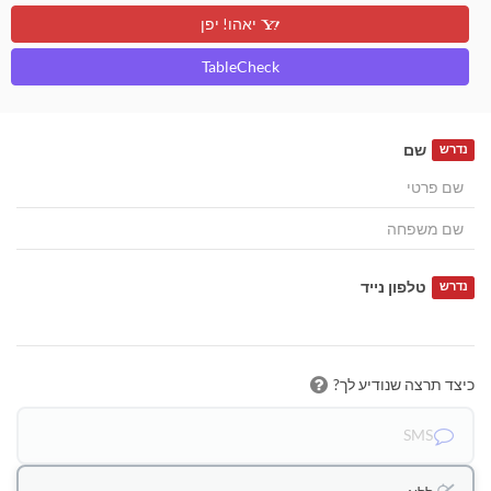
יאהו! יפן
TableCheck
שם
נדרש
טלפון נייד
נדרש
כיצד תרצה שנודיע לך?
SMS