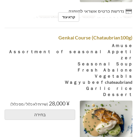
נדרשת כרטיס אשראי להזמנה
קרא עוד
ימים
ב, ג, ד, ה, ו, ש, חג
ארוחות
ארוחת ערב
מגבלת הזמנה
2 ~
Genkai Course (Chataubrian100g)
Ａｍｕｓｅ
Ａｓｓｏｒｔｍｅｎｔ ｏｆ ｓｅａｓｏｎａｌ Ａｐｐｅｔｉ
ｚｅｒ
Ｓｅａｓｏｎａｌ Ｓｏｕｐ
Ｆｒｅｓｈ Ａｂａｌｏｎｅ
Ｖｅｇｅｔａｂｌｓ
Ｗａｇｙｕ ｂｅｅｆ chateaubriand
Ｇａｒｌｉｃ ｒｉｃｅ
Ｄｅｓｓｅｒｔ
¥ 28,000
(שירות לא כלול / מס כלול)
בחירה