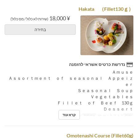
Hakata （Fillet130ｇ）
¥ 18,000
(שירות לא כלול / מס כלול)
בחירה
נדרשת כרטיס אשראי להזמנה
Ａｍｕｓｅ
Ａｓｓｏｒｔｍｅｎｔ ｏｆ ｓｅａｓｏｎａｌ Ａｐｐｅｉｚ
ｅｒ
Ｓｅａｓｏｎａｌ Ｓｏｕｐ
Ｖｅｇｅｔａｂｌｅｓ
Ｆｉｌｌｅｔ ｏｆ Ｂｅｅｆ 130ｇ
Ｄｅｓｓｅｒｔ
קרא עוד
ימים
ב, ג, ד, ה, ו, ש, חג
ארוחות
ארוחת ערב
Omotenashi Course (Fillet60g)