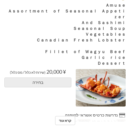
Ａｍｕｓｅ
Ａｓｓｏｒｔｍｅｎｔ ｏｆ Ｓｅａｓｏｎａｌ Ａｐｐｅｔｉ
ｚｅｒ
Ａｎｄ Ｓａｓｈｉｍｉ
Ｓｅａｓｏｎａｌ Ｓｏｕｐ
Ｖｅｇｅｔａｂｌｅｓ
Ｃａｎａｄｉａｎ Ｆｒｅｓｈ Ｌｏｂｓｔｅｒ
Ｆｉｌｌｅｔ ｏｆ Ｗａｇｙｕ Ｂｅｅｆ
Ｇａｒｌｉｃ ｒｉｃｅ
Ｄｅｓｓｅｒｔ
¥ 20,000
(שירות לא כלול / מס כלול)
בחירה
נדרשת כרטיס אשראי להזמנה
קרא עוד
ימים
ב, ג, ד, ה, ו, ש, חג
ארוחות
ארוחת ערב