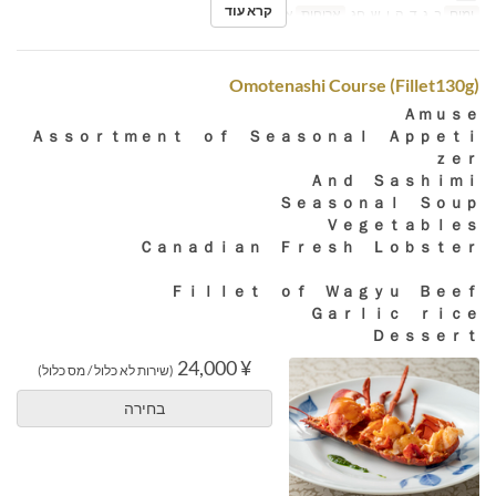
קרא עוד
ימים
ב, ג, ד, ה, ו, ש, חג
ארוחות
ארוחת ערב
Omotenashi Course (Fillet130g)
Ａｍｕｓｅ
Ａｓｓｏｒｔｍｅｎｔ ｏｆ Ｓｅａｓｏｎａｌ Ａｐｐｅｔｉ
ｚｅｒ
Ａｎｄ Ｓａｓｈｉｍｉ
Ｓｅａｓｏｎａｌ Ｓｏｕｐ
Ｖｅｇｅｔａｂｌｅｓ
Ｃａｎａｄｉａｎ Ｆｒｅｓｈ Ｌｏｂｓｔｅｒ
Ｆｉｌｌｅｔ ｏｆ Ｗａｇｙｕ Ｂｅｅｆ
Ｇａｒｌｉｃ ｒｉｃｅ
Ｄｅｓｓｅｒｔ
¥ 24,000
(שירות לא כלול / מס כלול)
בחירה