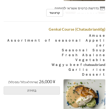
נדרשת כרטיס אשראי להזמנה
קרא עוד
ימים
ב, ג, ד, ה, ו, ש, חג
ארוחות
ארוחת ערב
Genkai Course (Chataubrian60g)
Ａｍｕｓｅ
Ａｓｓｏｒｔｍｅｎｔ ｏｆ ｓｅａｓｏｎａｌ Ａｐｐｅｔｉ
ｚｅｒ
Ｓｅａｓｏｎａｌ Ｓｏｕｐ
Ｆｒｅｓｈ Ａｂａｌｏｎｅ
Ｖｅｇｅｔａｂｌｓ
Ｗａｇｙｕ ｂｅｅｆ chateaubriand
Ｇａｒｌｉｃ ｒｉｃｅ
Ｄｅｓｓｅｒｔ
¥ 26,000
(שירות לא כלול / מס כלול)
בחירה