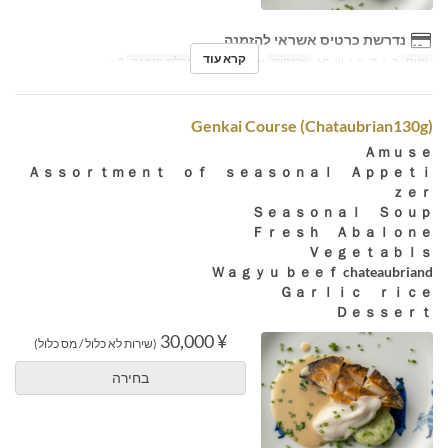
נדרשת כרטיס אשראי להזמנה
קרא עוד
ימים
ב, ג, ד, ה, ו, ש, חג
ארוחות
ארוחת ערב
מגבלת הזמנה
2 ~
Genkai Course (Chataubrian130g)
Ａｍｕｓｅ
Ａｓｓｏｒｔｍｅｎｔ ｏｆ ｓｅａｓｏｎａｌ Ａｐｐｅｔｉ
ｚｅｒ
Ｓｅａｓｏｎａｌ Ｓｏｕｐ
Ｆｒｅｓｈ Ａｂａｌｏｎｅ
Ｖｅｇｅｔａｂｌｓ
Ｗａｇｙｕ ｂｅｅｆ chateaubriand
Ｇａｒｌｉｃ ｒｉｃｅ
Ｄｅｓｓｅｒｔ
¥ 30,000
(שירות לא כלול / מס כלול)
בחירה