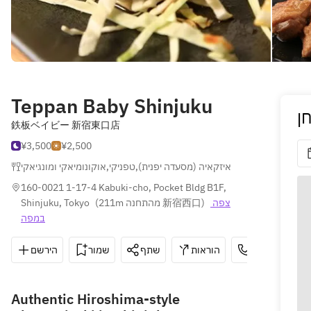
Teppan Baby Shinjuku
ן
鉄板ベイビー 新宿東口店
¥3,500
¥2,500
אוקונומיאקי ומונגיאקי
,
טפניקי
,
איזקאיה (מסעדה יפנית)
160-0021 1-17-4 Kabuki-cho, Pocket Bldg B1F, 
Shinjuku, Tokyo
(
211m מהתחנה 新宿西口
)
צפה 
במפה
הירשם
שמור
שתף
הוראות
03-3204-133
Authentic Hiroshima-style