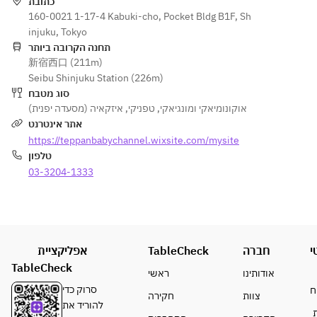
ma 
Okonomi
כתובת
Choice 
Choice 
Okonomi
160-0021 1-17-4 Kabuki-cho, Pocket Bldg B1F, Sh
yaki)
of 
of 
yaki)
injuku, Tokyo
Okonomi
Okonomi
תחנה הקרובה ביותר
yaki 
yaki 
新宿西口 (211m)
(Hiroshi
(Hiroshi
Seibu Shinjuku Station (226m)
ma 
ma 
סוג מטבח
Okonomi
Okonomi
איזקאיה (מסעדה יפנית)
,
טפניקי
,
אוקונומיאקי ומונגיאקי
yaki)
yaki)
אתר אינטרנט
https://teppanbabychannel.wixsite.com/mysite
טלפון
03-3204-1333
אפליקציית
TableCheck
חברה
י
TableCheck
אודותינו
ראשי
סרוק כדי
ח
צוות
חקירה
להוריד את
ת