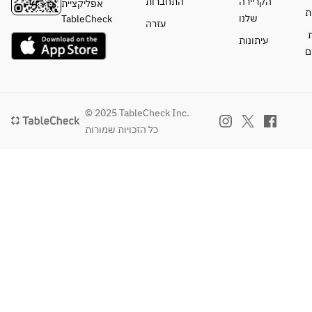
הקריירה
התחברות
אפליקציית
ת
שלנו
TableCheck
עזרה
ת
עיתונות
ם
© 2025 TableCheck Inc.
כל הזכויות שמורות