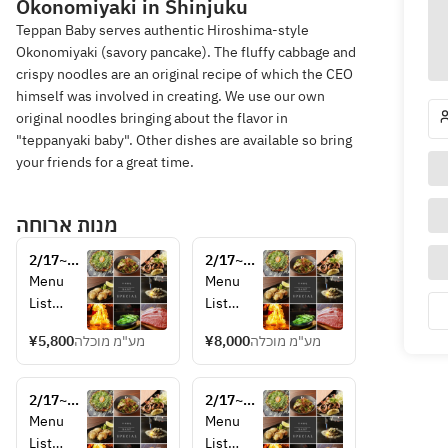
Okonomiyaki in Shinjuku
Teppan Baby serves authentic Hiroshima-style
Okonomiyaki (savory pancake). The fluffy cabbage and
crispy noodles are an original recipe of which the CEO
himself was involved in creating. We use our own
original noodles bringing about the flavor in
"teppanyaki baby". Other dishes are available so bring
your friends for a great time.
מנות ארוחה
2/17~
2/17~
[Limited 
[Limited 
Menu 
Menu 
quantity] 
quantity] 
List
List
 Wagyu 
 Wagyu 
Edamam
Edamam
sirloin 
sirloin 
¥5,800
מע"מ מוכלה
¥8,000
מע"מ מוכלה
e 
e 
cut 
cut 
(soybean
(soybean
steak 
steak 
s with 
s with 
set (A4 
2/17~
set (A4 
2/17~
umami 
umami 
rank)
[Limited 
rank)
[Limited 
Menu 
Menu 
flavor)
flavor)
quantity] 
quantity] 
List
List