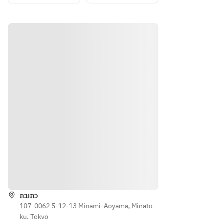
いま
いま
す。予
す。予
めご了
めご了
承くだ
承くだ
さい。
さい。
※別途
※別途
サービ
サービ
ス料
ス料
10%
10%
を頂戴
を頂戴
してお
してお
りま
りま
す。
す。
הוראות
כתובת
107-0062 5-12-13 Minami-Aoyama, Minato-
ku, Tokyo