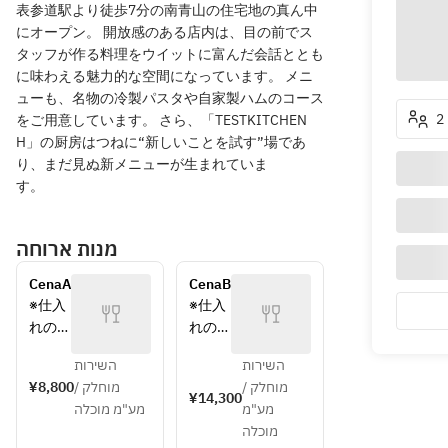
表参道駅より徒歩7分の南青山の住宅地の真ん中
にオープン。 開放感のある店内は、目の前でス
タッフが作る料理をウイットに富んだ会話ととも
に味わえる魅力的な空間になっています。 メニ
ューも、名物の冷製パスタや自家製ハムのコース
をご用意しています。 さら、「TESTKITCHEN
H」の厨房はつねに“新しいことを試す”場であ
り、まだ見ぬ新メニューが生まれていま
す。
מנות ארוחה
CenaA
CenaB
※仕入
※仕入
れの状
れの状
況によ
況によ
השירות
השירות
り内容
り内容
¥8,800
מוחלק /
מוחלק /
が異な
が異な
¥14,300
מע"מ
מע"מ מוכלה
る場合
る場合
מוכלה
がござ
がござ