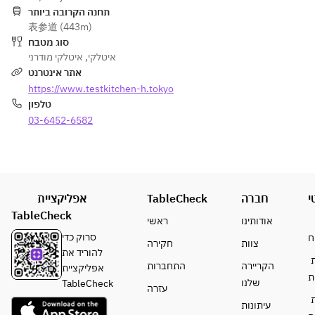
תחנה הקרובה ביותר
表参道 (443m)
סוג מטבח
איטלקי מודרני
,
איטלקי
אתר אינטרנט
https://www.testkitchen-h.tokyo
טלפון
03-6452-6582
אפליקציית
TableCheck
חברה
י
TableCheck
אודותינו
ראשי
סרוק כדי
ח
צוות
חקירה
להוריד את
ת
הקריירה
התחברות
אפליקציית
ת
שלנו
TableCheck
עזרה
ת
עיתונות