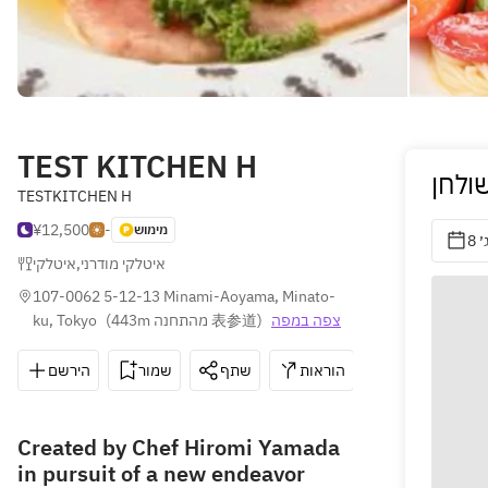
TEST KITCHEN H
ולחן
TESTKITCHEN H
¥12,500
-
מימוש
8 
איטלקי
,
איטלקי מודרני
107-0062 5-12-13 Minami-Aoyama, Minato-
ku, Tokyo
(
443m מהתחנה 表参道
)
צפה במפה
הירשם
שמור
שתף
הוראות
03-6452-658
Created by Chef Hiromi Yamada
in pursuit of a new endeavor