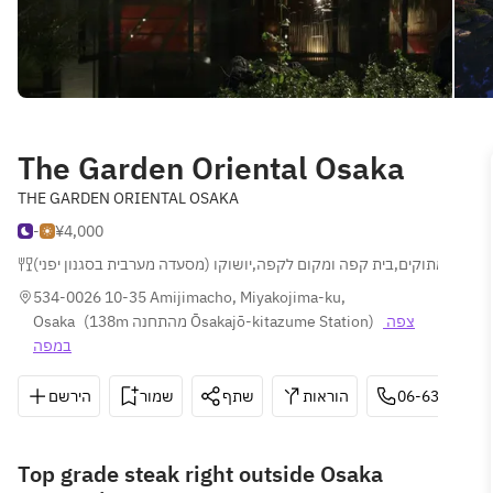
The Garden Oriental Osaka
THE GARDEN ORIENTAL OSAKA
-
¥4,000
יושוקו (מסעדה מערבית בסגנון יפני)
,
בית קפה ומקום לקפה
,
ינוחים ומתוקים
534-0026 10-35 Amijimacho, Miyakojima-ku, 
Osaka
(
138m מהתחנה Ōsakajō-kitazume Station
)
צפה 
במפה
הירשם
שמור
שתף
הוראות
06-6358-553
Top grade steak right outside Osaka