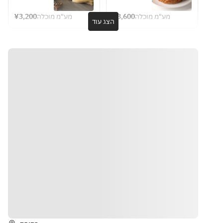
イス
Bread or 
Cheesecake
Caramel 
chosen, 
Basque 
・鶏もも肉
rice
Basque 
¥3,200
מע"מ מוכלה
¥3,600
מע"מ מוכלה
with a 
cheesecake 
הצג עוד
Cheesecake
の唐揚げ
fragrant 
batter is 
・海老のグ
※Due to 
surface and 
mixed with 
ラタン
ingredient 
a soft, 
homemade 
・ポテトフ
availability, 
melty 
burnt 
ライ
some 
interior.The 
caramel 
・バニラア
contents 
rich flavor 
that’s been 
イス ほか
may be 
maximizes 
slowly 
changed.
the natural 
cooked to 
本商品に
※Seating is 
flavor of the 
perfection.  
は、乳成
available 
cheese 
The deep 
分・小麦・
for 2 hours 
without 
richness 
卵・えび・
from the 
adding any 
and slight 
大豆・鶏
reserved 
unnecessar
bitterness 
肉・豚肉・
time.
y 
of salted 
ゼラチンが
seasonings.
caramel 
含まれま
create a 
הוראות
す。
complex 
flavor 