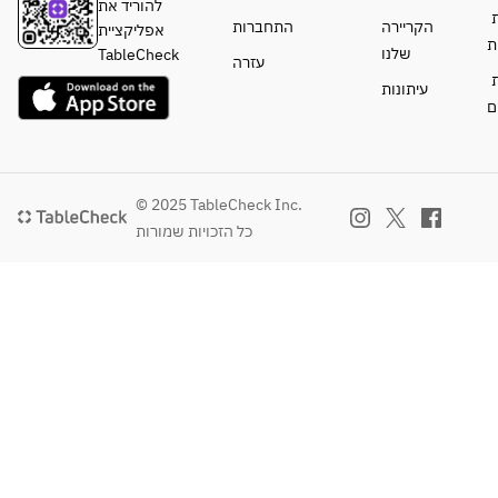
wonderfully 
להוריד את
ת
with coffee 
הקריירה
התחברות
אפליקציית
ת
or tea, as 
שלנו
TableCheck
עזרה
well as dark 
ת
עיתונות
roasted 
ם
green tea, 
full-bodied 
red wines, 
and spirits 
© 2025 TableCheck Inc.
like 
כל הזכויות שמורות
whiskey.