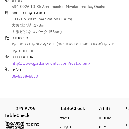
כתובת
profile that 
※写真はイメ
534-0026 10-35 Amijimacho, Miyakojima-ku, Osaka
never gets 
ージです。
תחנה הקרובה ביותר
tiresome.  
Ōsakajō-kitazume Station (138m)
※仕入れ状況
The mellow 
大阪城北詰 (178m)
により、内
saltiness of 
大阪ビジネスパーク (556m)
容が一部変
British 
סוג מטבח
更となる場
crystal sea 
קינ
,
בית קפה ומקום לקפה
,
יושוקו (מסעדה מערבית בסגנון יפני)
合がござい
salt gently 
וחים ומתוקים
ます。あら
balances 
אתר אינטרנט
かじめご了
the 
http://www.gardenoriental.com/restaurant/
承くださ
bitterness 
טלפון
い。
and 
06-6358-5533
sweetness 
of the 
caramel as 
well as the 
tanginess 
אפליקציית
TableCheck
חברה
י
of the 
TableCheck
cheese.  
אודותינו
ראשי
It pairs 
סרוק כדי
ח
צוות
חקירה