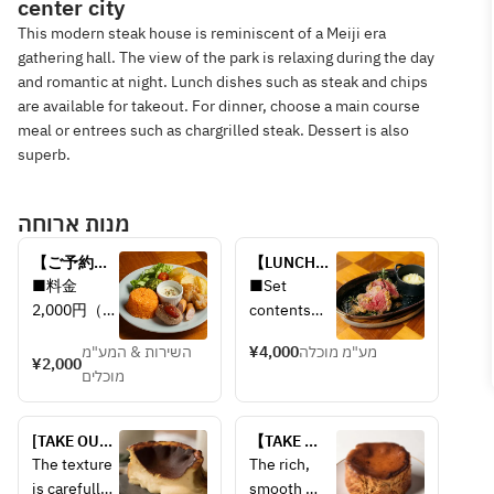
center city
This modern steak house is reminiscent of a Meiji era
gathering hall. The view of the park is relaxing during the day
and romantic at night. Lunch dishes such as steak and chips
are available for takeout. For dinner, choose a main course
meal or entrees such as chargrilled steak. Dessert is also
superb.
מנות ארוחה
【ご予約限
【LUNCH】 
定】お子様
OMI 
■料金
■Set 
ランチプレ
WAGYU 
2,000円（税
contents
ート
STEAK 
込・サービ
Seasonal 
LUNCH　
השירות & המע"מ
¥4,000
מע"מ מוכלה
ス料別）
vegetable 
¥2,000
Omi beef 
מוכלים
salad
steak lunch
■内容
Carefully 
・ハンバー
selected 
[TAKE OUT] 
【TAKE 
グ
Omi beef 
Plain 
OUT】 
The texture 
The rich, 
・チキンラ
steak (120g)
Basque 
Salted 
is carefully 
smooth 