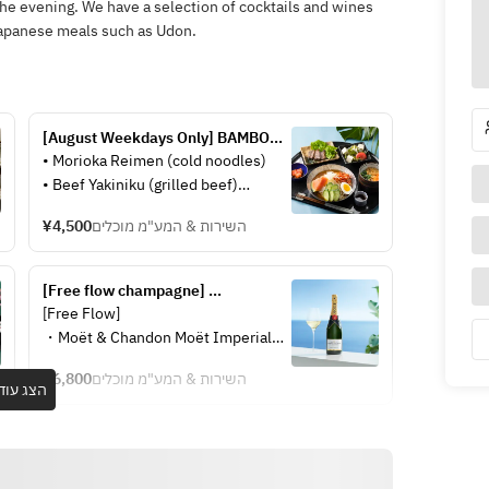
the evening. We have a selection of cocktails and wines
Japanese meals such as Udon.
[August Weekdays Only] BAMBOO 
Gozen Hazuki (with coffee or TWG 
• Morioka Reimen (cold noodles)
Tea)
• Beef Yakiniku (grilled beef)
• Choreg Salad
¥4,500
השירות & המע"מ מוכלים
• Mini Bibimbap
• Kkakdugi (radish kimchi)
[Free flow champagne] 
*Weekdays and Sundays
[Free Flow]
・Moët & Chandon Moët Imperial
・Champagne Mojito
¥6,800
השירות & המע"מ מוכלים
・Mimosa
הצג עוד
・White Mimosa
・Oolong Tea