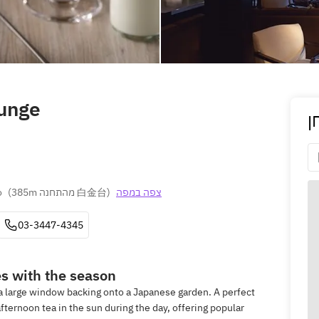
unge
ן
o
(
385m מהתחנה 白金台
)
צפה במפה
03-3447-4345
s with the season
a large window backing onto a Japanese garden. A perfect
fternoon tea in the sun during the day, offering popular