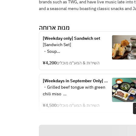
brands such as TWG, and have live music late into 
and a seasonal menu boasting classic snacks and 
מנות ארוחה
[Weekday only] Sandwich set 
[Sandwich Set]
・Soup
・Mixed Sandwich (Egg, Cucumber, 
¥4,200
השירות & המע"מ מוכלים
Ham, Cheese, Lettuce) *Photo is for 
illustrative purposes only
・Coffee or Tea (TWG Tea)
[Weekdays in September Only] 
BAMBOO Set Meal – Nagatsuki, 
・Grilled beef tongue with green 
with coffee or TWG Tea
chili miso  
・Preserved mackerel with grated 
¥4,500
השירות & המע"מ מוכלים
ginger  
・Sesame tofu with wasabi  
・Yam puree  
・Beef tongue soup  
・Barley rice  