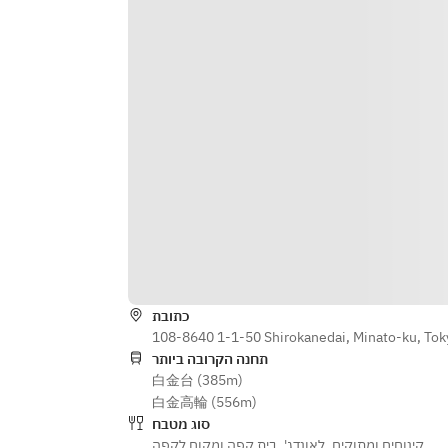
・Pickled vegetables
כתובת
108-8640 1-1-50 Shirokanedai, Minato-ku, Tok
תחנה הקרובה ביותר
白金台 (385m)
白金高輪 (556m)
סוג מטבח
בית קפה ומקום לקפה
,
לאונדג'
,
קינוחים ומתוקים