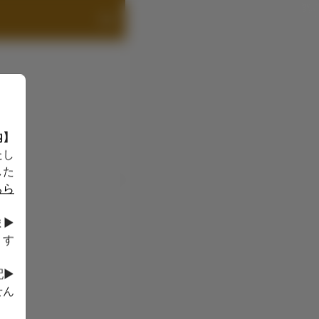
【テイクアウトメニューのご案内】
たし
た。
ちら
ま
す。
配
ん。