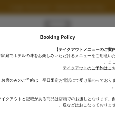
Lounge "Somerhouse" - Yokohama Bay Hotel Tokyu
Booking Policy
ご家庭でホテルの味をお楽しみいただけるメニューをご用意い
View booking policy
まし
テイクアウトのご予約はこ
Lounge "Somerhouse"
▶お席のみのご予約は、平日限定お電話にて受け賜わっており
2 Guests
▶テイクアウトと記載がある商品は店頭でのお渡しとなります。
שבת 8 אוג׳
送などはおこなっておりませ
Select a time