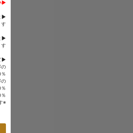
▶お食事プランは、ご希望人数分の数量でご登録ください。
ま
す。
ま
す。
▶キャンセル料について
容の
0％
容の
0％
0％
※人数が減少する場合にも人数分に適用されます。
4
す。
内容