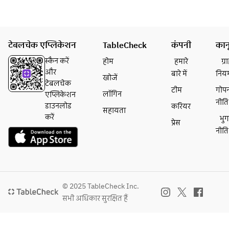
ニテ
・県産
牛フィ
レのペ
टेबलचेक एप्लिकेशन
TableCheck
कंपनी
कान
ルシヤ
स्कैन करें
होम
हमारे
ग्
ード 梅
और
बारे में
निय
干しと
खोजें
टेबलचेक
大葉の
टीम
गोप
लॉगिन
एप्लिकेशन
メート
नीति
डाउनलोड
करियर
सहायता
ルドテ
करें
भु
ルバタ
प्रेस
नीति
ー添え
・タル
トシト
ロン 和
紅茶の
© 2025 TableCheck Inc.
ブリュ
सभी अधिकार सुरक्षित हैं
レ添え
・焼き
たての