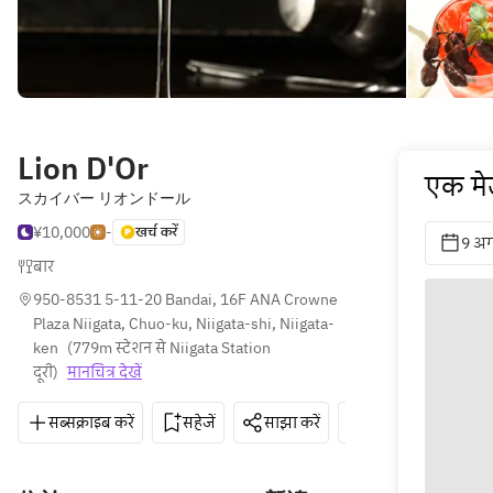
Lion D'Or
एक मेज
スカイバー リオンドール
¥10,000
-
खर्च करें
9 अग
बार
950-8531 5-11-20 Bandai, 16F ANA Crowne 
Plaza Niigata, Chuo-ku, Niigata-shi, Niigata-
ken
(
779m स्टेशन से Niigata Station 
दूरी
)
मानचित्र देखें
सब्सक्राइब करें
सहेजें
साझा करें
दिशाएँ
025-