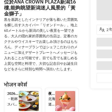
位於ANA CROWN PLAZA新潟16
樓,能夠眺望新潟迷人風景的「黃
金獅子」
黒を基調としたインテリアが落ち着いた雰囲気
を醸し出すスカイバー「リオンドール」。地上
2 म
60メートルから新潟の美しい夜景を一望でき
る、大人の隠れ家的雰囲気の当店は、定番のカ
クテルやウイスキーでお楽しみ頂けるのはもち
ろん、ディナープランではシェフこだわりのメ
ニューに加えデザートプレートへメッセージも
入れることが可能です。目でも舌でも楽しめる
上質な空間と料理で、大切な記念日やお誕生日
などをさらに特別な時間へ演出いたします。
भोजन कोर्स
2026　
夜パ
花火鑑
フ
・乾杯
北海
賞プラ
ェ　
スパー
道発
ン
丸ご
クリン
のス