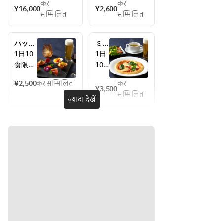
とも
कर
कर
グワイ
タイ
¥16,000
¥2,600
もの
सम्मिलित
सम्मिलित
ン（ノ
ル
コン
ンアル
「夜
ポー
コール
パフ
トパ
ハッピ
ミッ
に変更
ェ」
フェ
ーアワ
ドナ
1日10
1日
可）
がス
ーセッ
イト
食限
10
・アミ
カイ
ト
ディ
定！！
食限
ューズ
バ
ッシ
¥2,500
कर सम्मिलित
कर
バーテ
定！
¥3,500
ュセ
ブーシ
ー 
सम्मिलित
ンダー
！
ज़्यादा देखें
ット
ュ
リオ
自慢の
バー
・海老
ンド
カクテ
テン
とアボ
ール
ルやウ
ダー
カドの
に登
イスキ
自慢
タルタ
場。
ーを、
のカ
ル ブー
美味
地上60
クテ
ケ野菜
しい
メート
ルや
と一緒
お酒
ル16階
ウイ
に
の〆
からの
スキ
・枝豆
に、
夜景と
ー
と生ハ
「夜
ともに
を、