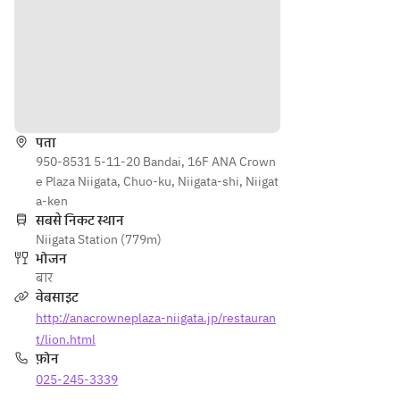
ムコン
パフ
お楽し
地上
ソメの
ェ」
みくだ
60
パリソ
はい
さい。
メー
ワール 
かが
トル
トウモ
でし
16
दिशाएँ
ロコシ
ょ
階か
のかき
う。
らの
揚げと
पता
夜景
枝豆湯
950-8531 5-11-20 Bandai, 16F ANA Crown
とと
葉
e Plaza Niigata, Chuo-ku, Niigata-shi, Niigat
もに
・太刀
a-ken
お楽
魚のロ
सबसे निकट स्थान
しみ
Niigata Station (779m)
ティ ジ
くだ
भोजन
ェノベ
さ
बार
ーゼと
い。
वेबसाइट
レモン
http://anacrowneplaza-niigata.jp/restauran
ケッパ
ーのソ
t/lion.html
ース
फ़ोन
・季節
025-245-3339
のグラ