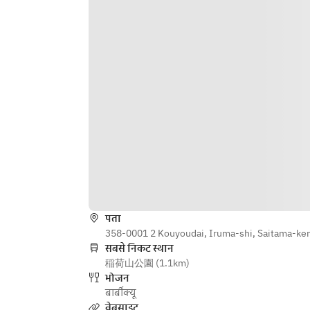
पता
358-0001 2 Kouyoudai, Iruma-shi, Saitama-ke
सबसे निकट स्थान
稲荷山公園 (1.1km)
भोजन
बार्बीक्यू
वेबसाइट