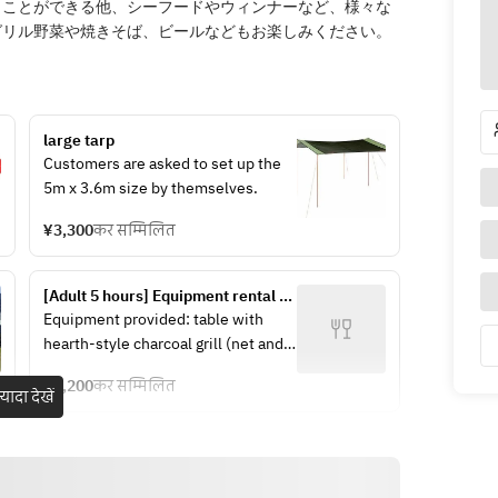
うことができる他、シーフードやウィンナーなど、様々な
グリル野菜や焼きそば、ビールなどもお楽しみください。
large tarp
Customers are asked to set up the 
5m x 3.6m size by themselves.
¥3,300
कर सम्मिलित
[Adult 5 hours] Equipment rental 
set
Equipment provided: table with 
hearth-style charcoal grill (net and 
2kg of charcoal *provided after 
¥2,200
कर सम्मिलित
lighting), chairs (for the number of 
़्यादा देखें
people), cooking utensils (tongs), 
paper plates, disposable 
chopsticks, wet towels. *Please ask 
staff if you require aluminum 