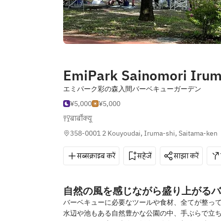
EmiPark Sainomori Iru
エミパーク彩の森入間バーベキューガーデン
¥5,000
¥5,000
बार्बीक्यू
358-0001 2 Kouyoudai, Iruma-shi, Saitama-ken
सब्सक्राइब करें
सहेजें
साझा करें
自然の風を感じながら盛り上がるバ
バーベキューに必要なツールや食材、全てが整っ
水辺や池もある自然豊かな公園の中、手ぶらで立