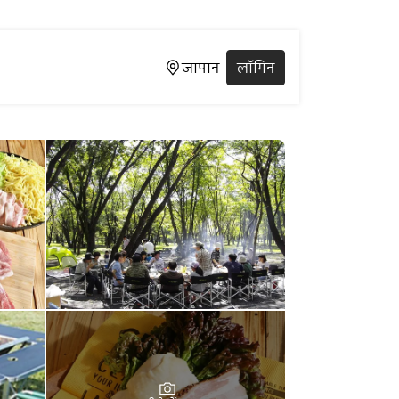
जापान
लॉगिन