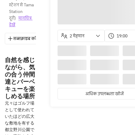
स्टेशन से Tama 
Station 
दूरी
)
मानचित्र 
देखें
2 मेहमान
19:00
सब्सक्राइब करें
सहेजें
साझा करें
दिशाएँ
050-
自然を感じ
ながら、気
の合う仲間
達とバーベ
キューを楽
अधिक उपलब्धता खोजें
しめる場所
元々はゴルフ場
として使われて
いたほどの広大
な敷地を有する
都立野川公園で