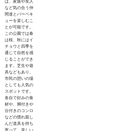
は、家族や友人
など気の合う仲
間達とバーベキ
ューを楽しむこ
とが可能です。
この公園では春
は桜、秋にはイ
チョウと四季を
通じて自然を感
じることができ
ます。芝生や遊
具などもあり、
市民の憩いの場
としても人気の
スポットです。
各自で好みの食
材や、脚付きや
台付きのコンロ
などの慣れ親し
んだ道具を持ち
寄って、楽しい