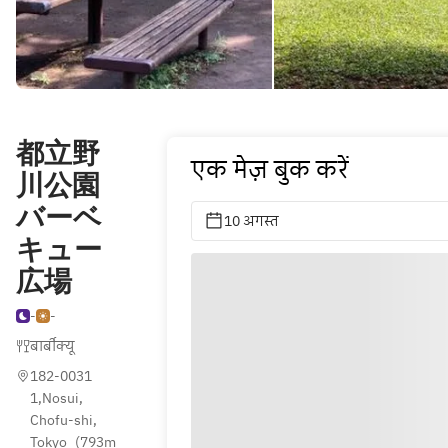
都立野
एक मेज़ बुक करें
川公園
バーベ
10 अगस्त
キュー
広場
-
-
बार्बीक्यू
182-0031 
1,Nosui, 
Chofu-shi, 
Tokyo
(
793m 