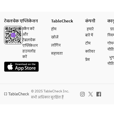
टेबलचेक एप्लिकेशन
TableCheck
कंपनी
कान
स्कैन करें
होम
हमारे
ग्
और
बारे में
निय
खोजें
टेबलचेक
टीम
गोप
लॉगिन
एप्लिकेशन
नीति
डाउनलोड
करियर
सहायता
करें
भु
प्रेस
नीति
© 2025 TableCheck Inc.
सभी अधिकार सुरक्षित हैं