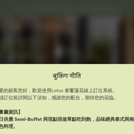
Lotus - Caesar Park Hotels, Caesar Park Banqiao
बुकिंग नीति
愛的顧客您好，歡迎使用Lotus 泰饗蓮花線上訂位系統。
बुकिंग नीति देखें
請訂位前詳閱以下須知，感謝您的配合，期待您的蒞臨。
餐廳資訊】
Lotus
日供應 Semi-Buffet 與現點現做單點吃到飽，品味經典泰式與
色料理。
2 मेहमान