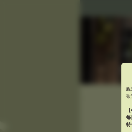
親
敬
【
每
特