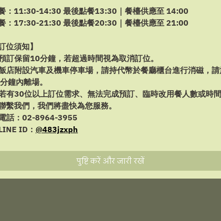
餐：11:30-14:30 最後點餐13:30｜餐檯供應至 14:00
रवि ९ अग.
餐：17:30-21:30 最後點餐20:30｜餐檯供應至 21:00
समय का चयन करें
訂位須知】
預訂保留10分鐘，若超過時間視為取消訂位。
उपलब्धता खोजें
飯店附設汽車及機車停車場，請持代幣於餐廳櫃台進行消磁，請
5分鐘內離場。
若有30位以上訂位需求、無法完成預訂、臨時改用餐人數或時
聯繫我們，我們將盡快為您服務。
संचालित
電話：02-8964-3955
LINE ID：
@483jzxph
पुष्टि करें और जारी रखें