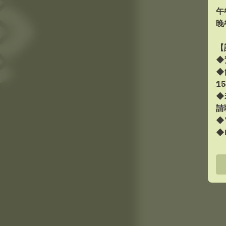
午
晚
【
◆
◆
1
◆
請
◆
◆