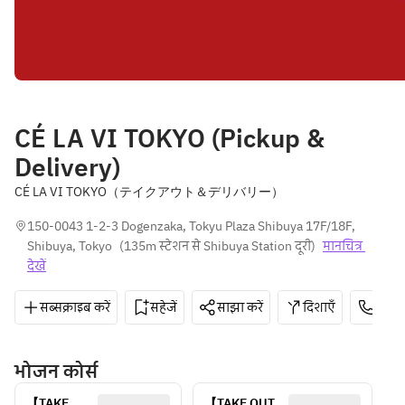
CÉ LA VI TOKYO (Pickup &
Delivery)
CÉ LA VI TOKYO（テイクアウト＆デリバリー）
150-0043 1-2-3 Dogenzaka, Tokyu Plaza Shibuya 17F/18F, 
Shibuya, Tokyo
(
135m स्टेशन से Shibuya Station दूरी
)
मानचित्र 
देखें
सब्सक्राइब करें
सहेजें
साझा करें
दिशाएँ
0800
भोजन कोर्स
【TAKE 
【TAKE OUT】