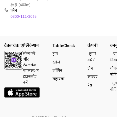
神泉 (603m)
फ़ोन
0800-111-3065
टेबलचेक एप्लिकेशन
TableCheck
कंपनी
कान
स्कैन करें
होम
हमारे
ग्
और
बारे में
निय
खोजें
टेबलचेक
टीम
गोप
लॉगिन
एप्लिकेशन
नीति
डाउनलोड
करियर
सहायता
करें
भु
प्रेस
नीति