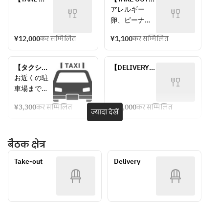
OUT】
Spicy chicken 
アレルギー　
TOMAHAWK 
salad with 
卵、ピーナッ
STEAK SET
Shanghai 
ツ
dressing
¥12,000
कर सम्मिलित
¥1,100
कर सम्मिलित
【タクシー
【DELIVERY】 
でお届け】
TOMAHAWK 
お近くの駐
STEAK SET
車場までタ
クシーが配
¥3,300
कर सम्मिलित
¥12,000
कर सम्मिलित
送し、ご連
ज़्यादा देखें
絡させて頂
きます。
बैठक क्षेत्र
感染予防の
Take-out
Delivery
観点から、
タクシー運
転者は商品
の搭載、お
よび受け渡
し時にも料