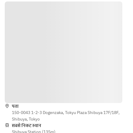
理に触る事
はございま
せん。タク
シー駐車地
点までお越
し頂き、料
理のピック
アップをお
願い致しま
す。
दिशाएँ
पता
150-0043 1-2-3 Dogenzaka, Tokyu Plaza Shibuya 17F/18F,
Shibuya, Tokyo
सबसे निकट स्थान
Shibuya Station (135m)