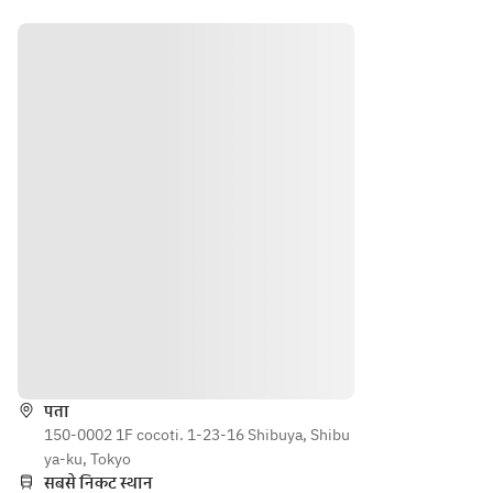
ハム
ヶ月熟
パス
と
成プロ
タと
Cuci
シュー
デザ
na 
ト
ート
が選
Dies
(※お一
べる
el 
人様500
全４
Far
円でブ
皿
mの
ラータ
ケー
チーズ
ルサ
と季節
ラダ
のフル
ーツを
・パ
トッピ
ン
ングで
VIV
きま
दिशाएँ
IAN
す。)
Iの
●パ
पता
ライ
ン：
150-0002 1F cocoti. 1-23-16 Shibuya, Shibu
麦パ
VIVIAN
ya-ku, Tokyo
ン　
Iのライ
सबसे निकट स्थान
蜂蜜
麦パ