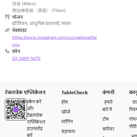
渋谷 (406m)
とマ
ン　マ
明治神宮前〈原宿〉 (756m)
スカ
スカル
भोजन
ルポ
ポーネ
इटैलियन
,
आधुनिक इतालवी
,
पास्ता
ーネ
ホイッ
वेबसाइट
ホイ
プ添え
https://www.instagram.com/cucinadieselfar
ップ
●サラ
mjp
クリ
ダ：カ
फ़ोन
ーム
ーリー
03-3409-5670
※パ
ケール
ンの
とマッ
おか
シュル
わり
ームの
自
サラ
टेबलचेक एप्लिकेशन
TableCheck
कंपनी
कान
由：
ダ　自
＋
家製オ
स्कैन करें
होम
हमारे
ग्
300
ニオン
और
बारे में
निय
खोजें
円
ドレッ
टेबलचेक
टीम
गोप
シング
लॉगिन
एप्लिकेशन
नीति
・パ
●パス
डाउनलोड
करियर
सहायता
スタ
タ：自
करें
भु