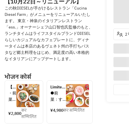
【10月22日～リニューアル】
この秋DIESELが手がけるレストラン「Cucina
Diesel Farm」がメニューをリニューアルいたし
ます。 東京・神泉のイタリアンレストラン
「ess.」オーナーシェフ山口智也氏監修のもと、
ランチタイムはライフスタイルブランドDIESEL
2 
らしいカジュアルなカフェプレートに、ディナ
ータイムは本店のあるヴェネト州の手打ちパス
タなど郷土料理をはじめ、満足度の高い本格的
なイタリアンにアップデートします。
भोजन कोर्स
【ク
Limited-
ッチ
time 
・前
●前
ー
Cucina 
菜
菜：す
ナ 
Dinner 
すり
りたて
ラン
Course 
कर
¥4,980
कर सम्मिलित
たて
こぼれ
¥2,800
チコ
सम्मिलित
こぼ
生ハム 
ー
れ生
kras10
ス】