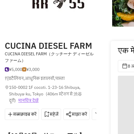
CUCINA DIESEL FARM
एक मे
CUCINA DIESEL FARM（クッチーナ ディーゼル
ファーム）
8 अ
¥5,000
¥3,000
इटैलियन
,
आधुनिक इतालवी
,
पास्ता
150-0002 1F cocoti. 1-23-16 Shibuya, 
Shibuya-ku, Tokyo
(
406m स्टेशन से 渋谷 
दूरी
)
मानचित्र देखें
सब्सक्राइब करें
सहेजें
साझा करें
दिशाएँ
03-3