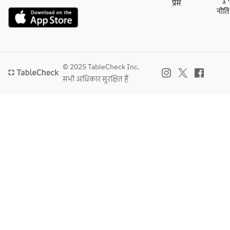
प्रेस
（自
家製リ
नीति
家製
ングイ
リン
ネ　カ
グイ
ラスミ
ネ／
と発酵
以下
バター
© 2025 TableCheck Inc.
より
(※お一
सभी अधिकार सुरक्षित हैं
選
人様
択）
1,000円
追加で
 北
ズワイ
海道
ガニと
産の
発酵バ
モッ
ターの
ツァ
パスタ
レラ
に変更
とト
可)
マト
●メイ
ソー
ン：ノ
ス
ルウェ