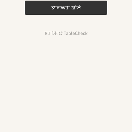
उपलब्धता खोजें
संचालित