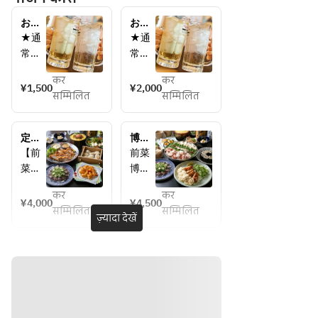
お席
お席
のみ
のみ
★通
★通
のご
のご
常飲
常飲
予約
予約
み放
み放
＋2時
＋2時
कर
कर
題　
題　
¥1,500
¥2,000
間飲
間プ
सम्मिलित
सम्मिलित
約25
約25
み放
レミ
種★ 
種★ 
題
アム
飲み
定
博多
【ビ
【ビ
放題
番！
ぷり
【前
前菜 
ー
ー
味め
ぷり
菜】
博多
ル】
ル】
ぐり
牛も
宮崎
名
　生
　ビ
コー
つ鍋
कर
कर
名物
物　
¥4,000
¥4,500
ス
コー
ビー
ール 
सम्मिलित
सम्मिलित
レタ
酢も
ज़्यादा देखें
【2H
ス　
ル 
【ハ
ス巻
つと
飲み
【2H
【ハ
イボ
きと
クリ
放題
飲み
イボ
ー
クリ
ーム
付】 
放題
ー
ル】
ーム
チー
7品
付】8
ル】
ハイ
チー
ズの
4,000
品
ハイ
ボー
円
4,500
ズの
麦味