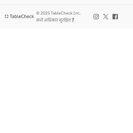
イ、
プレ
リソ
物　
プレ
ーン 
ー
チキ
© 2025 TableCheck Inc.
ーン 
【焼
ス〜
ン南
सभी अधिकार सुरक्षित हैं
【焼
酎】
【主
蛮　
酎】
芋・
菜】
〜自
芋・
麦 
宮崎
家製
麦 
【果
名
タル
【果
実
物　
タル
実
酒】
チキ
ソー
酒】
梅酒 
ン南
ス〜
梅酒 
【ソ
蛮　
【ソ
フト
〜自
メイ
フト
ドリ
家製
ン 博
ドリ
ン
タル
多名
ン
ク】
タル
物　
ク】
烏龍
ソー
国産
烏龍
茶、
スと
牛も
茶、
玉露
柚子
つ鍋
玉露
緑
胡椒
緑
茶、
おろ
〆物 
茶、
コー