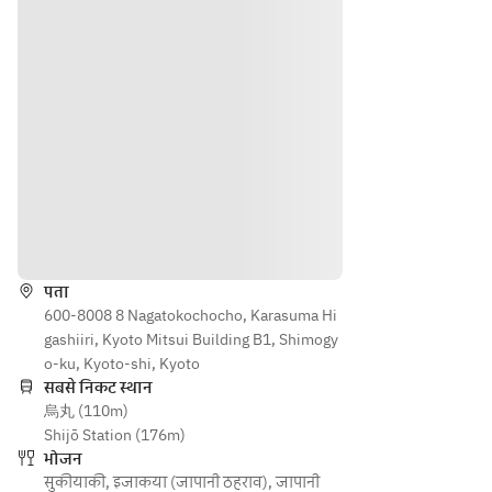
ボー
ル、
円
麦味
噌漬
ル、
メガ
（税
噌漬
け
メガ
ハイ
込）
け
ハイ
ボー
【刺
刺身 
ボー
ル、
身】
鰹た
ル、
コー
鰹た
た
コー
クハ
た
き　
クハ
イボ
き　
葱ポ
イボ
ー
葱ポ
ン酢
ー
ル、
ン酢
दिशाएँ
ル、
ジン
【冷
冷菜 
ジン
ジャ
菜】
宮崎
ジャ
ーハ
पता
豆腐
名
ーハ
600-8008 8 Nagatokochocho, Karasuma Hi
イボ
と青
物　
イボ
gashiiri, Kyoto Mitsui Building B1, Shimogy
ール 
さ海
レタ
ール 
o-ku, Kyoto-shi, Kyoto
【サ
苔の
ス巻
【サ
सबसे निकट स्थान
ワ
胡麻
き
烏丸 (110m)
ワ
ー】
ドレ
Shijō Station (176m)
ー】
レモ
ッシ
蒸物 
भोजन
レモ
ン、
ング
佐賀
सुकीयाकी
,
इजाकया (जापानी ठहराव)
,
जापानी
ン、
日向