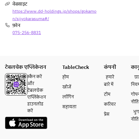
サラ
名
वेबसाइट
日向
夏、
ダ
物　
https://www.dd-holdings.jp/shops/gokamo
夏、
かぼ
【蒸
烏賊
かぼ
す、
n/sijyokarasuma#/
物】
しゅ
す、
シー
फ़ोन
佐賀
うま
シー
クワ
075-256-8831
名
い
クワ
ーサ
物　
ーサ
ー、
烏賊
揚物 
ー、
マン
しゅ
とう
マン
ゴ
うま
もろ
ゴ
ー、
टेबलचेक एप्लिकेशन
TableCheck
कंपनी
कान
い
こし
ー、
柚
【温
の天
स्कैन करें
होम
हमारे
ग्
柚
子、
菜】
ぷ
और
बारे में
निय
子、
ウー
खोजें
小海
ら　
टेबलचेक
ウー
ロン
टीम
गोप
老の
長崎
लॉगिन
एप्लिकेशन
ロン
ハ
नीति
チリ
天麩
डाउनलोड
करियर
सहायता
ハ
イ、
マ
羅風
करें
भु
イ、
玉露
प्रेस
ヨ　
नीति
玉露
緑茶
〜ヤ
名物 
緑茶
ハ
マエ
宮崎
ハ
イ、
のチ
名