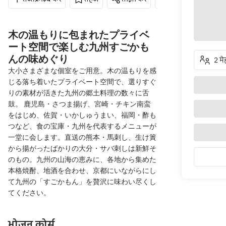
木の温もりに包まれたプライベ
ート空間で楽しむ九州すごかも
んの味めぐり
2 म
大小さまざまな個室をご用意。木の温もりを感
じる落ち着いたプライベート空間で、選りすぐ
りの素材が活きた九州の郷土料理の数々に舌
鼓。 鹿児島・さつま揚げ、宮崎・チキン南蛮
をはじめ、佐賀・いかしゅうまい、福岡・酢も
つなど、食の宝庫・九州を代表するメニューが
一堂に会します。直送の熊本・馬刺し、生け簀
から揚がったばかりの大分・サバ刺しは新鮮そ
のもの。九州の山海の恵みに、各地から集めた
本格焼酎、地酒を合わせ、京都にいながらにし
て九州の「すごかもん」を贅沢に味わい尽くし
てください。
भोजन कोर्स