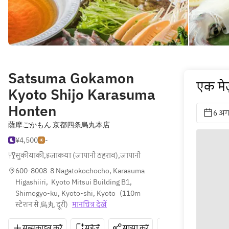
Satsuma Gokamon
एक मेज
Kyoto Shijo Karasuma
Honten
6 अग
薩摩ごかもん 京都四条烏丸本店
¥4,500
-
सुकीयाकी
,
इजाकया (जापानी ठहराव)
,
जापानी
600-8008  8 Nagatokochocho, Karasuma 
Higashiiri,  Kyoto Mitsui Building B1, 
Shimogyo-ku, Kyoto-shi, Kyoto
(
110m 
स्टेशन से 烏丸 दूरी
)
मानचित्र देखें
सब्सक्राइब करें
सहेजें
साझा करें
दिशाएँ
075-