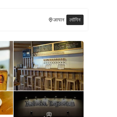
जापान
लॉगिन