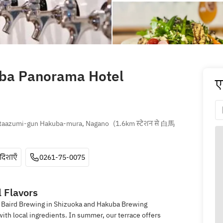
ba Panorama Hotel
ए
itaazumi-gun Hakuba-mura, Nagano
(
1.6km स्टेशन से 白馬 
दिशाएँ
0261-75-0075
l Flavors
m Baird Brewing in Shizuoka and Hakuba Brewing
th local ingredients. In summer, our terrace offers