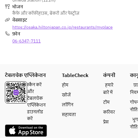
Umeda Station (121m)
भोजन
कैफ़े और कॉफ़ीहाउस
,
बेकरी और पेस्ट्रीज़
वेबसाइट
https://osaka.hiltonjapan.co.jp/restaurants/myplace
फ़ोन
06-6347-7111
टेबलचेक एप्लिकेशन
TableCheck
कंपनी
कान
स्कैन करें
होम
हमारे
ग्
और
बारे में
निय
खोजें
टेबलचेक
टीम
गोप
लॉगिन
एप्लिकेशन
नीति
डाउनलोड
करियर
सहायता
करें
भु
प्रेस
नीति