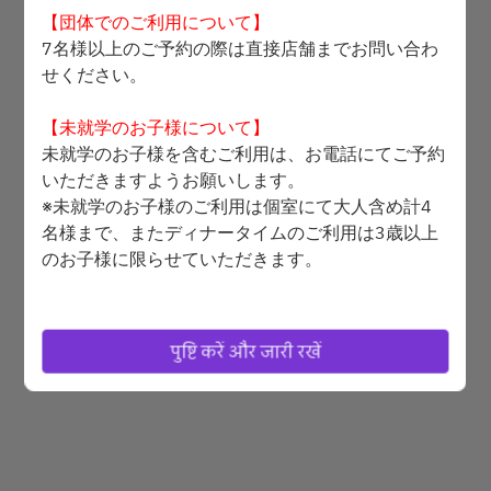
【団体でのご利用について】
2 मेहमान
7名様以上のご予約の際は直接店舗までお問い合わ
せください。
शुक्र ७ अग.
【未就学のお子様について】
समय का चयन करें
未就学のお子様を含むご利用は、お電話にてご予約
いただきますようお願いします。
個室
※未就学のお子様のご利用は個室にて大人含め計4
名様まで、またディナータイムのご利用は3歳以上
उपलब्धता खोजें
のお子様に限らせていただきます。
【記念日のメッセージについて】
誕生日・お祝い等のお客様へは、デザートにメッセ
संचालित
पुष्टि करें और जारी रखें
ージ付きチョコレートプレートを、添えさせて頂き
ます。
ご希望の方は、20文字までのメッセージと枚数
を、ご要望欄にご記入下さい。
※ご利用用途で「誕生日」等をお選び頂いても、メ