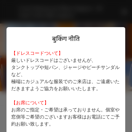
French Restaurant Mikuni Sapporo - JR 
tower hotel nikko Sapporo
बुकिंग नीति
【ドレスコードついて】
厳しいドレスコードはございませんが、
タンクトップや短パン、ジャージやビーチサンダル
など、
極端にカジュアルな服装でのご来店は、ご遠慮いた
だきますようご協力をお願いいたします。
बुकिंग नीति देखें
【お席について】
お席のご指定・ご希望は承っておりません。個室や
窓側等ご希望のございますお客様はお電話にてご予
French Restaurant Mikuni
約お願い致します。
Sapporo