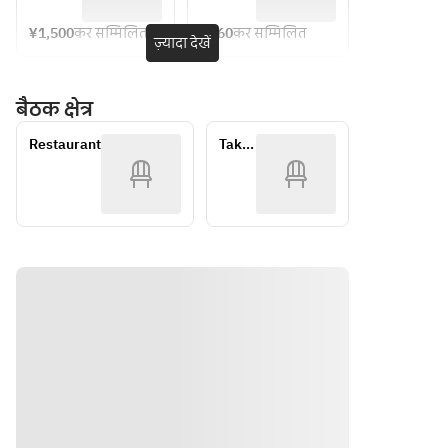
菜4種、
満】焼
海鮮3種
き牡蠣
¥1,500
कर सम्मिलित
¥660
कर सम्मिलित
ज़्यादा देखें
食べ放
エビ、
題
ホンビ
ノス、
बैठक क्षेत्र
エイヒ
レ
Restaurant
Take-
　カニ
out
クリー
ムコロ
ッケ1個
・焼き
おにぎ
り1個