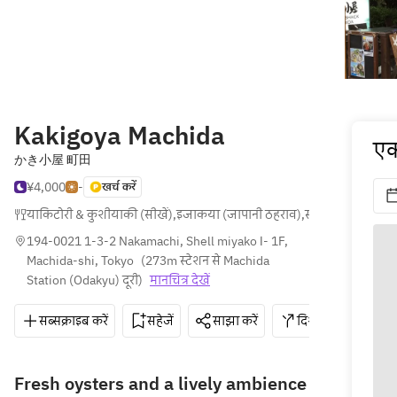
Kakigoya Machida
एक
かき小屋 町田
¥4,000
-
खर्च करें
याकिटोरी & कुशीयाकी (सीखें)
,
इजाकया (जापानी ठहराव)
,
समुद्री खाद्य
194-0021 1-3-2 Nakamachi, Shell miyako Ⅰ- 1F, 
Machida-shi, Tokyo
(
273m स्टेशन से Machida 
Station (Odakyu) दूरी
)
मानचित्र देखें
सब्सक्राइब करें
सहेजें
साझा करें
दिशाएँ
042-
Fresh oysters and a lively ambience