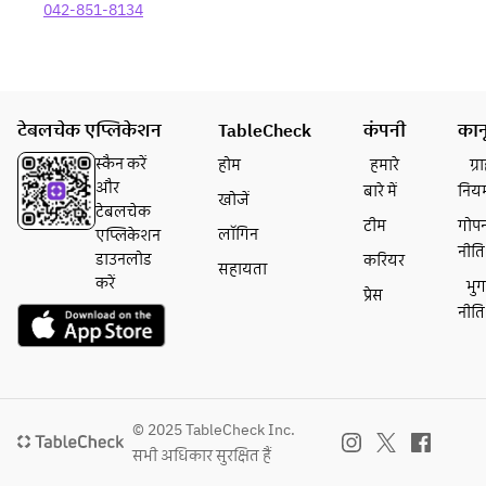
042-851-8134
टेबलचेक एप्लिकेशन
TableCheck
कंपनी
कान
स्कैन करें
होम
हमारे
ग्
और
बारे में
निय
खोजें
टेबलचेक
टीम
गोप
लॉगिन
एप्लिकेशन
नीति
डाउनलोड
करियर
सहायता
करें
भु
प्रेस
नीति
© 2025 TableCheck Inc.
सभी अधिकार सुरक्षित हैं