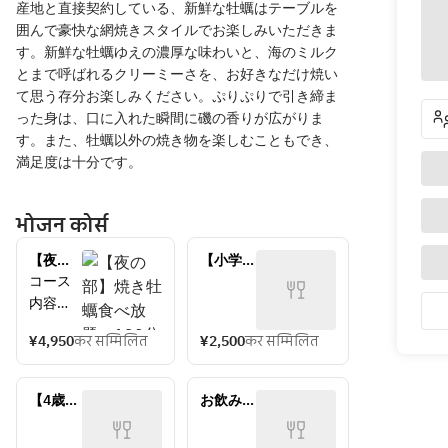
産地と直接契約している、新鮮な牡蠣はテーブルを
囲んで豪快な網焼きスタイルでお楽しみいただきま
す。新鮮な牡蠣ゆえの濃厚な味わいと、海のミルク
とまで呼ばれるクリーミーさを、お好きなだけ焼い
て思う存分お楽しみください。ぷりぷりで引き締ま
った身は、口に入れた瞬間に磯の香りが広がりま
す。また、牡蠣以外の焼き物を楽しむこともでき、
満足度は十分です。
भोजन कोर्स
【夜の
【小学
部】焼
生】焼き
コース
き牡蠣
牡蠣食べ
内容
食べ放
放題
・焼き
題　120
（夜）　
¥4,950
कर सम्मिलित
¥2,500
कर सम्मिलित
牡蠣(食
分
べ放題)
【4歳以
お飲み物
＋
上小学
持ち込み
焼き野
生未
（大人）