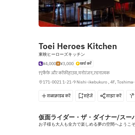
Toei Heroes Kitchen
東映ヒーローズキッチン
¥4,000
¥3,000
खर्च करें
कैफ़े और कॉफ़ीहाउस
,
मनोरंजन
,
रचनात्मक
171-0021 1-21-9 Nishi-ikebukuro , 4F, Toshima-
सब्सक्राइब करें
सहेजें
साझा करें
仮面ライダー・ザ・ダイナー/ス
お子様も大人も全力で楽しめる夢の空間へようこ