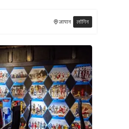
जापान
लॉगिन