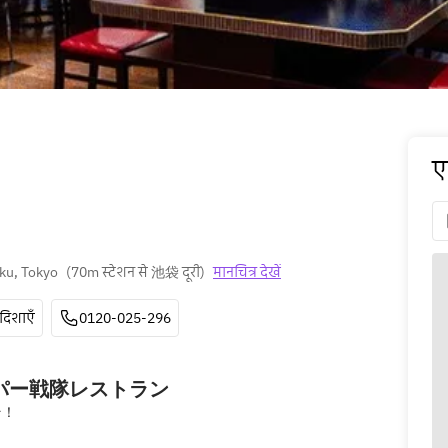
ए
ku, Tokyo
(
70m स्टेशन से 池袋 दूरी
)
मानचित्र देखें
दिशाएँ
0120-025-296
ーパー戦隊レストラン
そ！