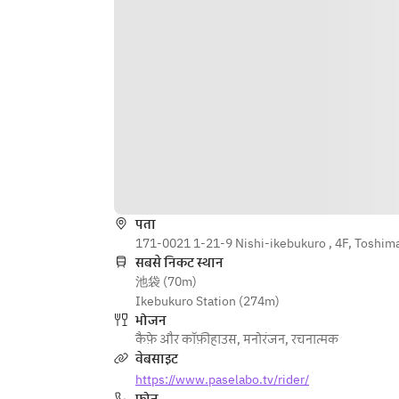
पता
171-0021 1-21-9 Nishi-ikebukuro , 4F, Toshim
सबसे निकट स्थान
池袋 (70m)
Ikebukuro Station (274m)
भोजन
कैफ़े और कॉफ़ीहाउस
,
मनोरंजन
,
रचनात्मक
वेबसाइट
https://www.paselabo.tv/rider/