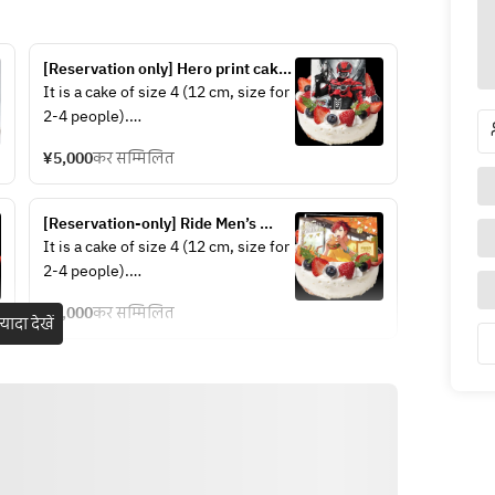
[Reservation only] Hero print cake 
[Gavan Infinity]
It is a cake of size 4 (12 cm, size for 
2-4 people).
Recommended not only for 
¥5,000
कर सम्मिलित
birthdays, but also for anniversaries 
and other days!
[Reservation-only] Ride Men’s 
Birthday Cake [Yooma Io]
It is a cake of size 4 (12 cm, size for 
2-4 people).
Recommended not only for 
¥5,000
कर सम्मिलित
birthdays, but also for anniversaries 
़्यादा देखें
and other days!