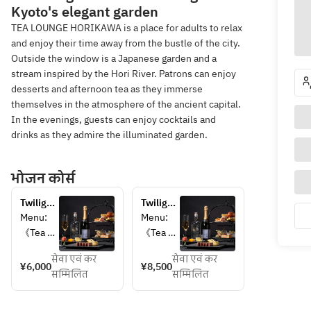
Kyoto's elegant garden
TEA LOUNGE HORIKAWA is a place for adults to relax
and enjoy their time away from the bustle of the city.
Outside the window is a Japanese garden and a
stream inspired by the Hori River. Patrons can enjoy
desserts and afternoon tea as they immerse
themselves in the atmosphere of the ancient capital.
In the evenings, guests can enjoy cocktails and
drinks as they admire the illuminated garden.
भोजन कोर्स
Twilight 
Twilight 
Aperi-
Aperi-
Menu:  
Menu:  
Tea: An 
Tea — 
《Tea 
《Tea 
Adult 
Adults' 
Station
Station
High 
High 
सेवा एवं कर
सेवा एवं कर
》  
》  
¥6,000
¥8,500
Tea & 
Tea & 
सम्मिलित
सम्मिलित
・Petit 
・Petit 
Aperitif 
Aperitifs 
Eel 
Eel 
— 
— Free-
Burger　
Burger 