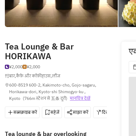
Tea Lounge & Bar
एक
HORIKAWA
¥2,000
¥2,000
बार
,
कैफ़े और कॉफ़ीहाउस
,
लौंज
600-8519 600-2, Kakimoto-cho, Gojo-sagaru, 
Horikawa-dori, Kyoto-shi Shimogyo-ku , 
Kyoto
(
766m स्टेशन से 五条 दूरी
)
मानचित्र देखें
सब्सक्राइब करें
सहेजें
साझा करें
दिशाएँ
075-
Tea lounge & bar overlooking