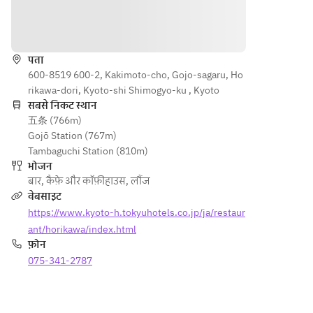
Cream 
“Flower 
“Flower 
Garden” 
दिशाएँ
Garden” 
Dish ・
Dish　・
Quiche 
पता
Quiche 
Lorraine 
600-8519 600-2, Kakimoto-cho, Gojo-sagaru, Ho
Lorraine
・Fried 
rikawa-dori, Kyoto-shi Shimogyo-ku , Kyoto
　・
Summer 
सबसे निकट स्थान
Fried 
Vegetabl
五条 (766m)
Summer 
es in 
Gojō Station (767m)
Vegetabl
Gazpach
Tambaguchi Station (810m)
es in 
o Style 
भोजन
Gazpach
・
बार
,
कैफ़े और कॉफ़ीहाउस
,
लौंज
o 
Escarole
वेबसाइट
Style　
 Baked 
https://www.kyoto-h.tokyuhotels.co.jp/ja/restaur
・Small 
with 
ant/horikawa/index.html
Shrimp 
Small 
फ़ोन
and 
Shrimp 
075-341-2787
Octopus 
and 
Escargot
Octopus 
 Baked 