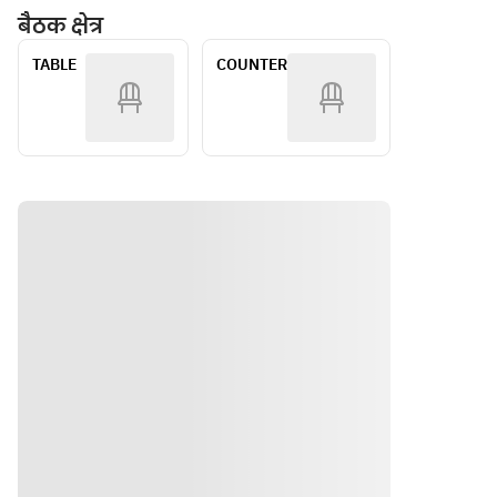
Includes 
Flow 
बैठक क्षेत्र
・
・
1 Drink
Plan
Bresaola
Bresaola
TABLE
COUNTER
 and 
 and 
Cream 
Cream 
Cheese 
Cheese 
Mochi　
Mochi ・
・Corn 
Corn 
and 
and 
Edamam
Edamam
e 
e 
Pudding 
Pudding 
with 
with 
Consom
Consom
mé 
mé 
Julep　
Julep ・
・
Smoked 
Smoked 
Salmon 
Salmon 
and 
and 
Sour 
Sour 
Cream 