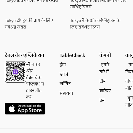
Tokyo फ्रेंच के लिए सर्वश्रेष्ठ रेस्तरां
Tokyo मिठाई और मिठाईयां के लिए
सर्वश्रेष्ठ रेस्तरां
Tokyo दोपहर की चाय के लिए
Tokyo कैफ़े और कॉफ़ीहाउस के
सर्वश्रेष्ठ रेस्तरां
लिए सर्वश्रेष्ठ रेस्तरां
टेबलचेक एप्लिकेशन
TableCheck
कंपनी
कान
स्कैन करें
होम
हमारे
ग्
और
बारे में
निय
खोजें
टेबलचेक
टीम
गोप
लॉगिन
एप्लिकेशन
नीति
डाउनलोड
करियर
सहायता
करें
भु
प्रेस
नीति