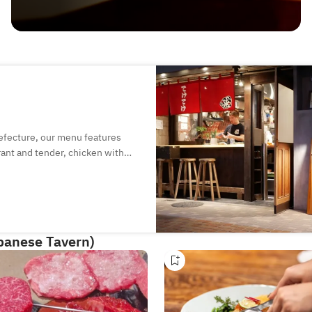
refecture, our menu features
grant and tender, chicken with
immered chicken skin brings out
u, sake, and wine. Enjoy relaxed
ions available.
apanese Tavern)