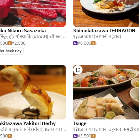
iku Nikuru Sasazuka
Shimokitazawa D-DRAGON
पानी ठहराव)
निकू
,
होरुमोनयाकि (बारबक्यू ऑफ़ल)
,
इजाकया (जापानी ठहराव)
इजाकया (जापानी ठहराव)
,500
¥2,500
¥5,000
-
leCheck Pay
kitazawa Yakitori Derby
Tsuge
टोरी & कुशीयाकी (सीखें)
,
इजाकया (जापानी ठहराव)
इजाकया (जापानी ठहराव)
,
समुद्री खा
,500
-
¥3,500
-