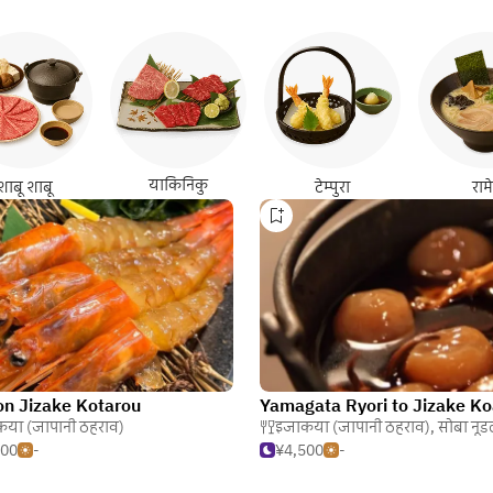
याकिनिकु
शाबू शाबू
टेम्पुरा
राम
on Jizake Kotarou
Yamagata Ryori to Jizake Ko
या (जापानी ठहराव)
इजाकया (जापानी ठहराव)
,
सोबा नूड
500
-
¥4,500
-