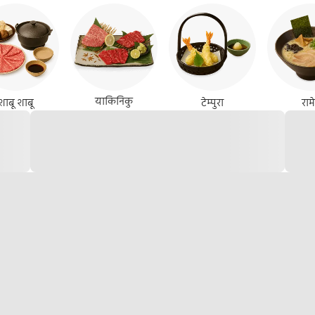
याकिनिकु
शाबू शाबू
टेम्पुरा
राम