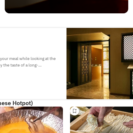
 your meal while looking at the
 the taste of a long-
lements while valuing tradition.
oy the scenery from the
lm atmosphere.
nese Hotpot)