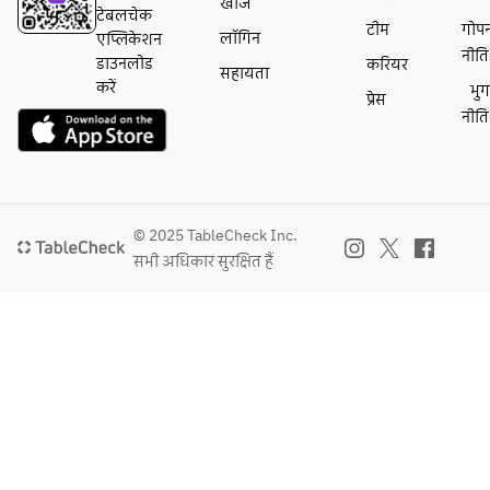
खोजें
टेबलचेक
टीम
गोप
लॉगिन
एप्लिकेशन
नीति
डाउनलोड
करियर
सहायता
करें
भु
प्रेस
नीति
© 2025 TableCheck Inc.
सभी अधिकार सुरक्षित हैं