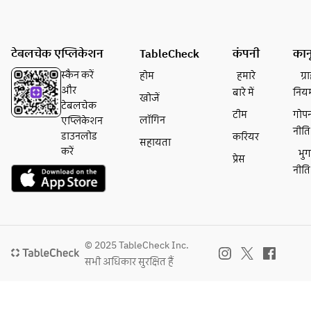
टेबलचेक एप्लिकेशन
TableCheck
कंपनी
कान
स्कैन करें
होम
हमारे
ग्
और
बारे में
निय
खोजें
टेबलचेक
टीम
गोप
लॉगिन
एप्लिकेशन
नीति
डाउनलोड
करियर
सहायता
करें
भु
प्रेस
नीति
© 2025 TableCheck Inc.
सभी अधिकार सुरक्षित हैं