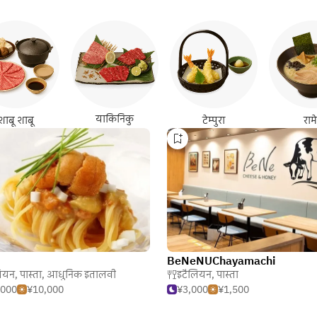
याकिनिकु
शाबू शाबू
टेम्पुरा
राम
BeNeNUChayamachi
ियन
,
पास्ता
,
आधुनिक इतालवी
इटैलियन
,
पास्ता
,000
¥10,000
¥3,000
¥1,500