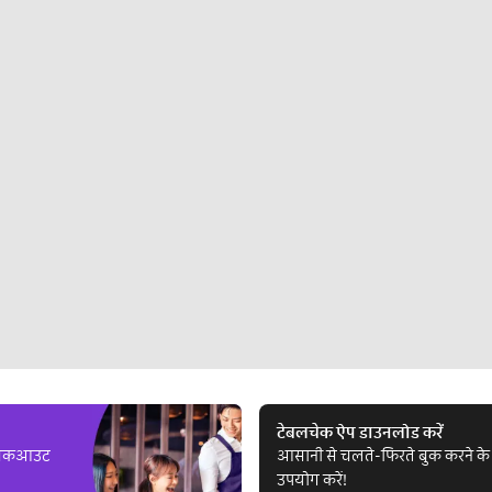
टेबलचेक ऐप डाउनलोड करें
ल चेकआउट
आसानी से चलते-फिरते बुक करने के 
उपयोग करें!